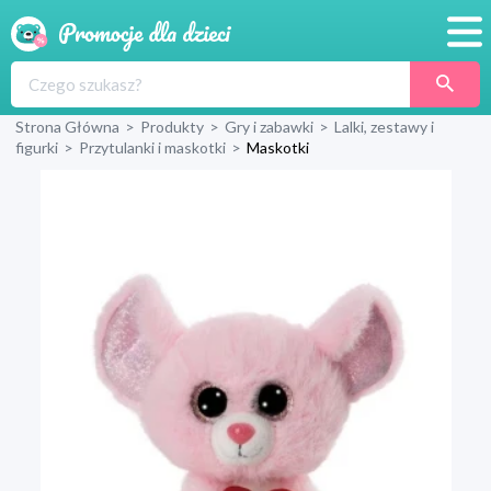
Promocje
Strona Główna
>
Produkty
>
Gry i zabawki
>
Lalki, zestawy i
Produkty
figurki
>
Przytulanki i maskotki
>
Maskotki
Sklepy
Blog
Wyprawka