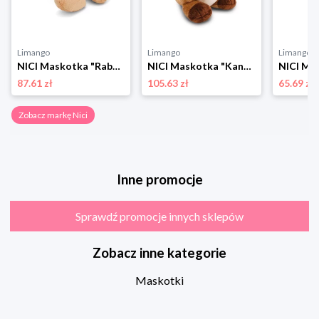
Limango
Limango
Limango
NICI Maskotka "Rabbit Ralf" - 0+ rozmiar: onesize
NICI Maskotka "Kangaroo Kelly" - 0+ rozmiar: onesize
87.61 zł
105.63 zł
65.69 zł
Zobacz markę Nici
Inne promocje
Sprawdź promocje innych sklepów
Zobacz inne kategorie
Maskotki