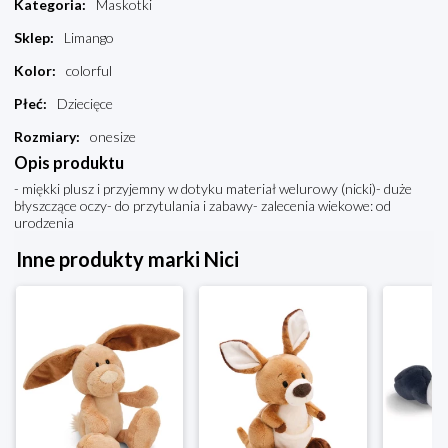
Kategoria
:
Maskotki
Sklep
:
Limango
Kolor
:
colorful
Płeć
:
Dziecięce
Rozmiary
:
onesize
Opis produktu
- miękki plusz i przyjemny w dotyku materiał welurowy (nicki)- duże
błyszczące oczy- do przytulania i zabawy- zalecenia wiekowe: od
urodzenia
Inne produkty marki Nici