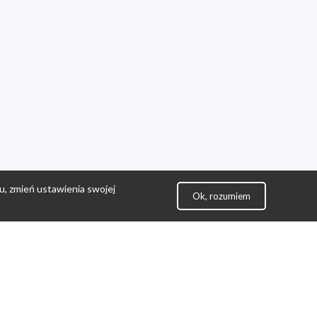
u, zmień ustawienia swojej
Ok, rozumiem
lityka Prywatności
ontakt