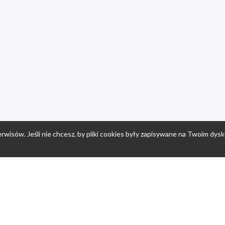
rwisów. Jeśli nie chcesz, by pliki cookies były zapisywane na Twoim dysk
a
Przepisy dla dzieci
Po
Nuumi.pl - moda online
K