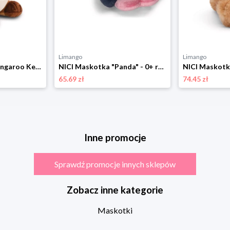
Limango
Limango
NICI Maskotka "Kangaroo Kelly" - 0+ rozmiar: onesize
NICI Maskotka "Panda" - 0+ rozmiar: onesize
65.69 zł
74.45 zł
Inne promocje
Sprawdź promocje innych sklepów
Zobacz inne kategorie
Maskotki