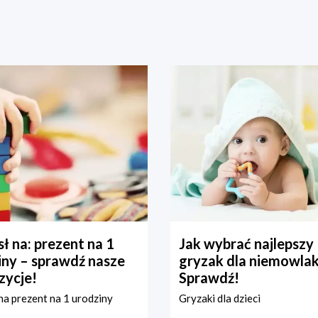
ł na: prezent na 1
Jak wybrać najlepszy
iny – sprawdź nasze
gryzak dla niemowla
zycje!
Sprawdź!
a prezent na 1 urodziny
Gryzaki dla dzieci