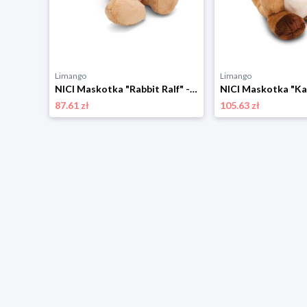
Limango
Limango
NICI Maskotka "Owl Oscar" - 0+ rozmiar: onesize
NICI Maskotka "Rabbit Ralf" - 0+ rozmiar: onesize
87.61 zł
105.63 zł