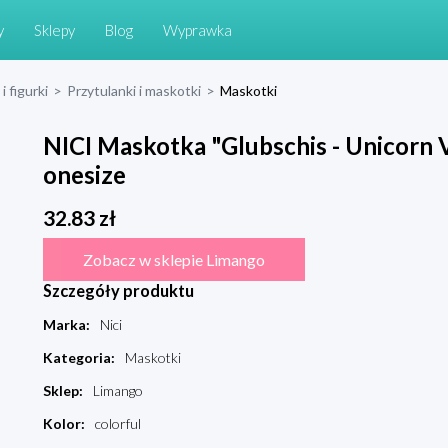
y
Sklepy
Blog
Wyprawka
i figurki
>
Przytulanki i maskotki
>
Maskotki
NICI Maskotka "Glubschis - Unicorn V
onesize
32.83
zł
Zobacz w sklepie Limango
Szczegóły produktu
Marka
:
Nici
Kategoria
:
Maskotki
Sklep
:
Limango
Kolor
:
colorful