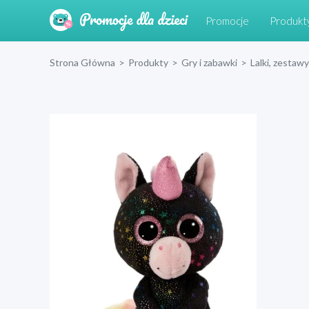
Promocje
Produkt
Strona Główna
>
Produkty
>
Gry i zabawki
>
Lalki, zestawy 