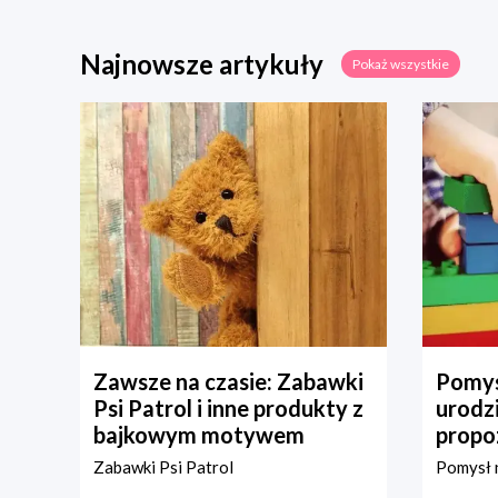
Najnowsze artykuły
Pokaż wszystkie
Zawsze na czasie: Zabawki
Pomys
Psi Patrol i inne produkty z
urodz
bajkowym motywem
propo
Zabawki Psi Patrol
Pomysł n