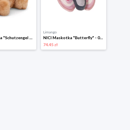
Limango
Limango
NICI Maskotka "Schutzengel Bear" - 0+ rozmiar: onesize
NICI Maskotka "Butterfly" - 0+ rozmiar: onesize
74.45 zł
101.23 zł