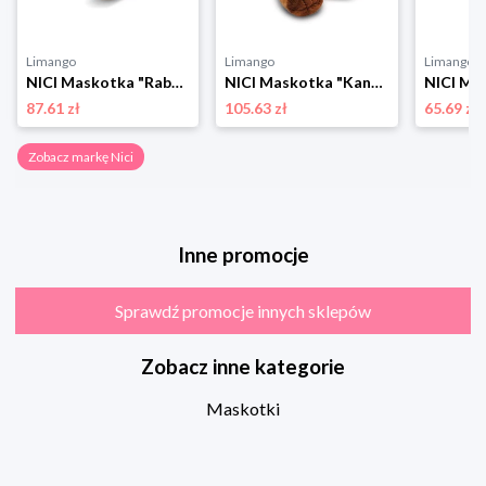
Limango
Limango
Limango
NICI Maskotka "Rabbit Ralf" - 0+ rozmiar: onesize
NICI Maskotka "Kangaroo Kelly" - 0+ rozmiar: onesize
87.61 zł
105.63 zł
65.69 zł
Zobacz markę Nici
Inne promocje
Sprawdź promocje innych sklepów
Zobacz inne kategorie
Maskotki