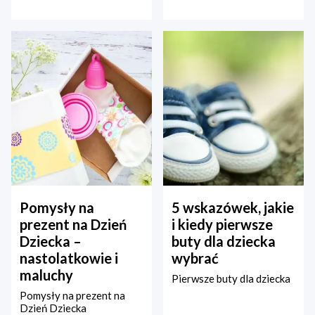
Pomysły na
5 wskazówek, jakie
prezent na Dzień
i kiedy pierwsze
Dziecka –
buty dla dziecka
nastolatkowie i
wybrać
maluchy
Pierwsze buty dla dziecka
Pomysły na prezent na
Dzień Dziecka