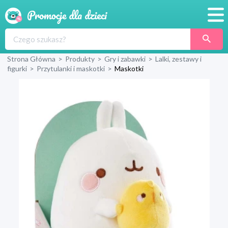
Promocje
Strona Główna
>
Produkty
>
Gry i zabawki
>
Lalki, zestawy i
Produkty
figurki
>
Przytulanki i maskotki
>
Maskotki
Sklepy
Blog
Wyprawka