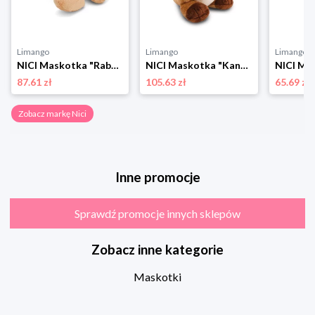
Limango
Limango
Limango
NICI Maskotka "Rabbit Ralf" - 0+ rozmiar: onesize
NICI Maskotka "Kangaroo Kelly" - 0+ rozmiar: onesize
87.61 zł
105.63 zł
65.69 zł
Zobacz markę Nici
Inne promocje
Sprawdź promocje innych sklepów
Zobacz inne kategorie
Maskotki