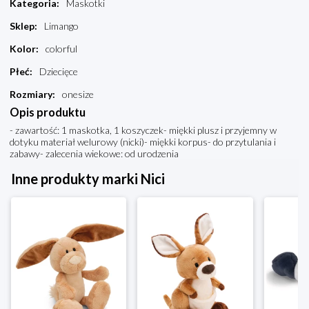
Kategoria
:
Maskotki
Sklep
:
Limango
Kolor
:
colorful
Płeć
:
Dziecięce
Rozmiary
:
onesize
Opis produktu
- zawartość: 1 maskotka, 1 koszyczek- miękki plusz i przyjemny w
dotyku materiał welurowy (nicki)- miękki korpus- do przytulania i
zabawy- zalecenia wiekowe: od urodzenia
Inne produkty marki Nici