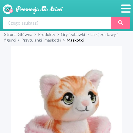
Promocje
Strona Główna
>
Produkty
>
Gry i zabawki
>
Lalki, zestawy i
Produkty
figurki
>
Przytulanki i maskotki
>
Maskotki
Sklepy
Blog
Wyprawka