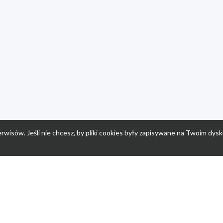
rwisów. Jeśli nie chcesz, by pliki cookies były zapisywane na Twoim dysk
a
Przepisy dla dzieci
Po
Nuumi.pl - moda online
K