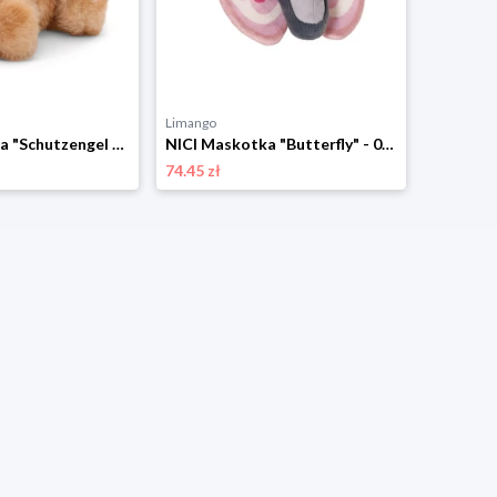
Limango
Limango
NICI Maskotka "Schutzengel Bear" - 0+ rozmiar: onesize
NICI Maskotka "Butterfly" - 0+ rozmiar: onesize
74.45 zł
101.23 zł