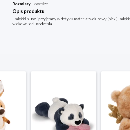
Rozmiary
:
onesize
Opis produktu
- miękki plusz i przyjemny w dotyku materiał welurowy (nicki)- miękk
wiekowe: od urodzenia