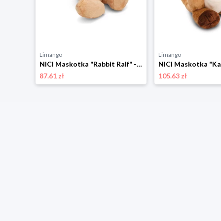
Limango
Limango
NICI Maskotka "Owl Oscar" - 0+ rozmiar: onesize
NICI Maskotka "Rabbit Ralf" - 0+ rozmiar: onesize
87.61 zł
105.63 zł