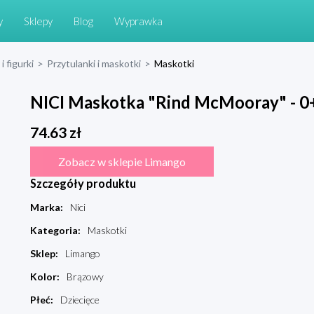
y
Sklepy
Blog
Wyprawka
i figurki
>
Przytulanki i maskotki
>
Maskotki
NICI Maskotka "Rind McMooray" - 0+
74.63
zł
Zobacz w sklepie Limango
Szczegóły produktu
Marka
:
Nici
Kategoria
:
Maskotki
Sklep
:
Limango
Kolor
:
Brązowy
Płeć
:
Dziecięce