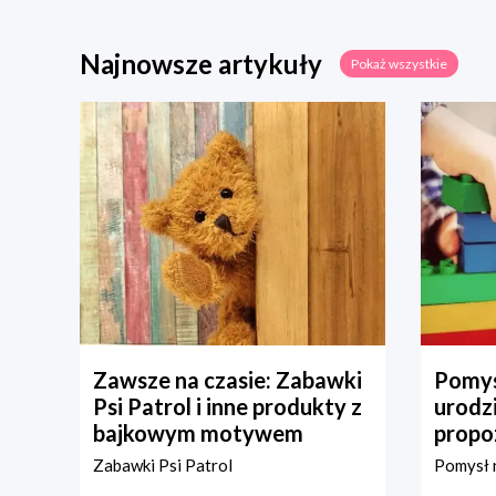
Najnowsze artykuły
Pokaż wszystkie
Zawsze na czasie: Zabawki
Pomys
Psi Patrol i inne produkty z
urodz
bajkowym motywem
propo
Zabawki Psi Patrol
Pomysł n