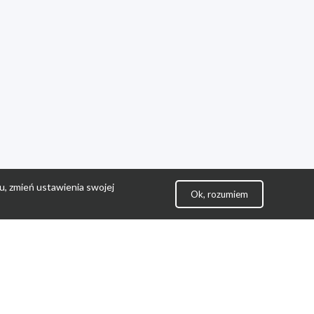
u, zmień ustawienia swojej
Ok, rozumiem
lityka Prywatności
ontakt