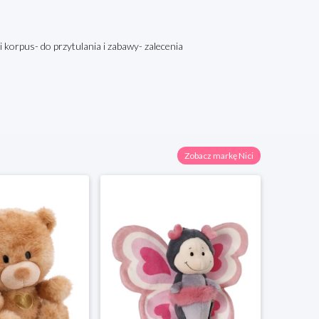
i korpus- do przytulania i zabawy- zalecenia
Zobacz markę Nici