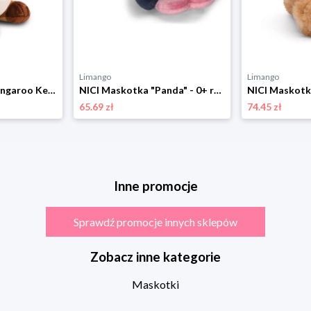
Limango
Limango
NICI Maskotka "Kangaroo Kelly" - 0+ rozmiar: onesize
NICI Maskotka "Panda" - 0+ rozmiar: onesize
65.69 zł
74.45 zł
Inne promocje
Sprawdź promocje innych sklepów
Zobacz inne kategorie
Maskotki