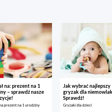
ł na: prezent na 1
Jak wybrać najlepszy
iny – sprawdź nasze
gryzak dla niemowla
zycje!
Sprawdź!
a prezent na 1 urodziny
Gryzaki dla dzieci