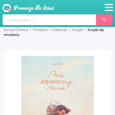
Promocje
Strona Główna
>
Produkty
>
Edukacja
>
Książki
>
Książki dla
Produkty
młodzieży
Sklepy
Blog
Wyprawka