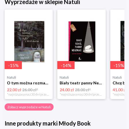
Wyprzedaże w sklepie Natuli
-
15
%
-
14
%
-
15
%
Natuli
Natuli
Natuli
O tym można rozmawiać tylko z królikami Zakamarki
Biały teatr panny Nehemias
22.00 zł
26.00 zł*
24.00 zł
28.00 zł*
41.00 zł
*najniższa cena z 30 dni przed obniżką
*najniższa cena z 30 dni przed obniżką
Zobacz wyprzedaże w Natuli
Inne produkty marki Młody Book