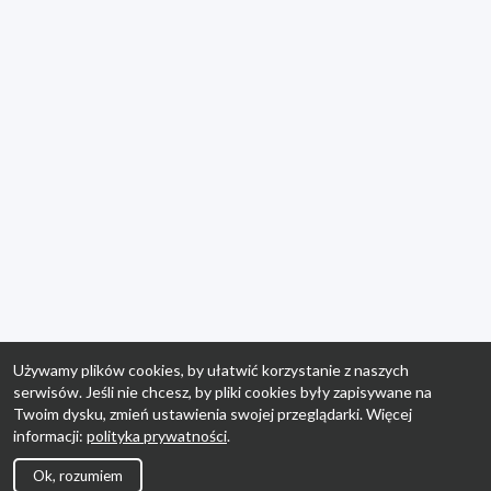
Używamy plików cookies, by ułatwić korzystanie z naszych
serwisów. Jeśli nie chcesz, by pliki cookies były zapisywane na
Twoim dysku, zmień ustawienia swojej przeglądarki. Więcej
informacji:
polityka prywatności
.
Ok, rozumiem