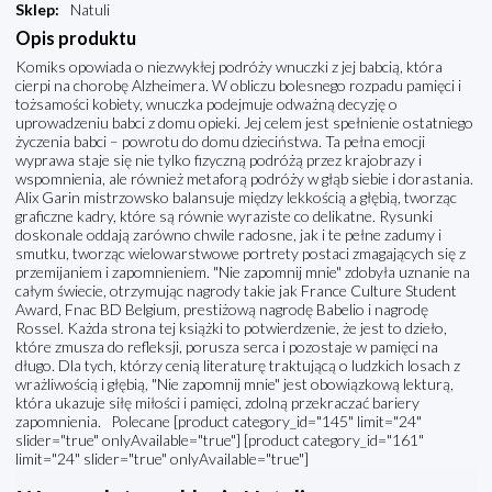
Sklep
:
Natuli
Opis produktu
Komiks opowiada o niezwykłej podróży wnuczki z jej babcią, która
cierpi na chorobę Alzheimera. W obliczu bolesnego rozpadu pamięci i
tożsamości kobiety, wnuczka podejmuje odważną decyzję o
uprowadzeniu babci z domu opieki. Jej celem jest spełnienie ostatniego
życzenia babci – powrotu do domu dzieciństwa. Ta pełna emocji
wyprawa staje się nie tylko fizyczną podróżą przez krajobrazy i
wspomnienia, ale również metaforą podróży w głąb siebie i dorastania.
Alix Garin mistrzowsko balansuje między lekkością a głębią, tworząc
graficzne kadry, które są równie wyraziste co delikatne. Rysunki
doskonale oddają zarówno chwile radosne, jak i te pełne zadumy i
smutku, tworząc wielowarstwowe portrety postaci zmagających się z
przemijaniem i zapomnieniem. "Nie zapomnij mnie" zdobyła uznanie na
całym świecie, otrzymując nagrody takie jak France Culture Student
Award, Fnac BD Belgium, prestiżową nagrodę Babelio i nagrodę
Rossel. Każda strona tej książki to potwierdzenie, że jest to dzieło,
które zmusza do refleksji, porusza serca i pozostaje w pamięci na
długo. Dla tych, którzy cenią literaturę traktującą o ludzkich losach z
wrażliwością i głębią, "Nie zapomnij mnie" jest obowiązkową lekturą,
która ukazuje siłę miłości i pamięci, zdolną przekraczać bariery
zapomnienia. Polecane [product category_id="145" limit="24"
slider="true" onlyAvailable="true"] [product category_id="161"
limit="24" slider="true" onlyAvailable="true"]