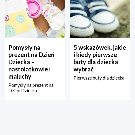
Pomysły na
5 wskazówek, jakie
prezent na Dzień
i kiedy pierwsze
Dziecka –
buty dla dziecka
nastolatkowie i
wybrać
maluchy
Pierwsze buty dla dziecka
Pomysły na prezent na
Dzień Dziecka