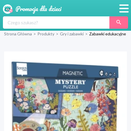
Promocje
Strona Główna
>
Produkty
>
Gry i zabawki
>
Zabawki edukacyjne
Produkty
Sklepy
Blog
Wyprawka