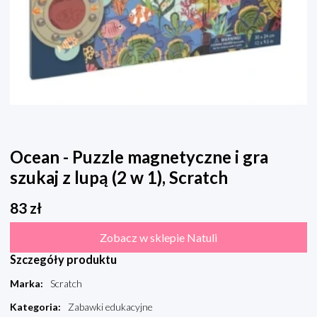
Ocean - Puzzle magnetyczne i gra
szukaj z lupą (2 w 1), Scratch
83
zł
Zobacz w sklepie Natuli
Szczegóły produktu
Marka
:
Scratch
Kategoria
:
Zabawki edukacyjne