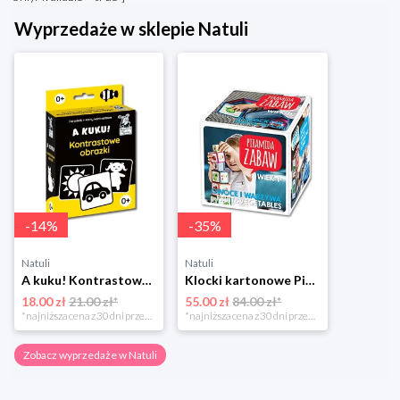
Wyprzedaże w sklepie Natuli
-
14
%
-
35
%
Natuli
Natuli
A kuku! Kontrastowe obrazki. Karty kontrastowe + poradnik 0+ Edgard
Klocki kartonowe Piramida Zabaw. Owoce i Warzywa Piramida zabaw
18.00 zł
21.00 zł*
55.00 zł
84.00 zł*
*najniższa cena z 30 dni przed obniżką
*najniższa cena z 30 dni przed obniżką
Zobacz wyprzedaże w Natuli