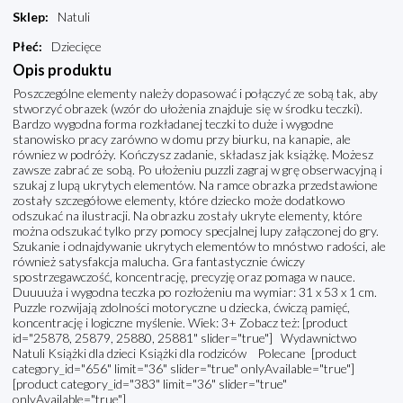
Sklep
:
Natuli
Płeć
:
Dziecięce
Opis produktu
Poszczególne elementy należy dopasować i połączyć ze sobą tak, aby
stworzyć obrazek (wzór do ułożenia znajduje się w środku teczki).
Bardzo wygodna forma rozkładanej teczki to duże i wygodne
stanowisko pracy zarówno w domu przy biurku, na kanapie, ale
równiez w podróży. Kończysz zadanie, składasz jak książkę. Możesz
zawsze zabrać ze sobą. Po ułożeniu puzzli zagraj w grę obserwacyjną i
szukaj z lupą ukrytych elementów. Na ramce obrazka przedstawione
zostały szczegółowe elementy, które dziecko może dodatkowo
odszukać na ilustracji. Na obrazku zostały ukryte elementy, które
można odszukać tylko przy pomocy specjalnej lupy załączonej do gry.
Szukanie i odnajdywanie ukrytych elementów to mnóstwo radości, ale
również satysfakcja malucha. Gra fantastycznie ćwiczy
spostrzegawczość, koncentrację, precyzję oraz pomaga w nauce.
Duuuuża i wygodna teczka po rozłożeniu ma wymiar: 31 x 53 x 1 cm.
Puzzle rozwijają zdolności motoryczne u dziecka, ćwiczą pamięć,
koncentrację i logiczne myślenie. Wiek: 3+ Zobacz też: [product
id="25878, 25879, 25880, 25881" slider="true"] Wydawnictwo
Natuli Książki dla dzieci Książki dla rodziców Polecane [product
category_id="656" limit="36" slider="true" onlyAvailable="true"]
[product category_id="383" limit="36" slider="true"
onlyAvailable="true"]