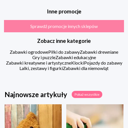
Inne promocje
Sprawdź promocje innych sklepów
Zobacz inne kategorie
Zabawki ogrodowe
Piłki do zabawy
Zabawki drewniane
Gry i puzzle
Zabawki edukacyjne
Zabawki kreatywne i artystyczne
Klocki
Pojazdy do zabawy
Lalki, zestawy i figurki
Zabawki dla niemowląt
Najnowsze artykuły
Pokaż wszystkie