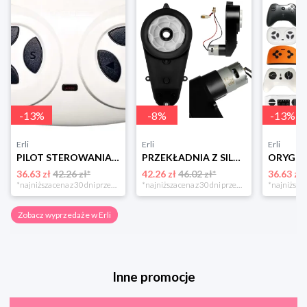
-
13
%
-
8
%
-
13
%
Erli
Erli
Erli
PILOT STEROWANIA 2.4G DO AUT AUTA NA AKUMULATOR Kontroler JR TYP 2
PRZEKŁADNIA Z SILNIKIEM 12V/20000rpm/45W Silnik Napęd do auta na akumulator
36.63 zł
42.26 zł*
42.26 zł
46.02 zł*
36.63 zł
*najniższa cena z 30 dni przed obniżką
*najniższa cena z 30 dni przed obniżką
Zobacz wyprzedaże w Erli
Inne promocje