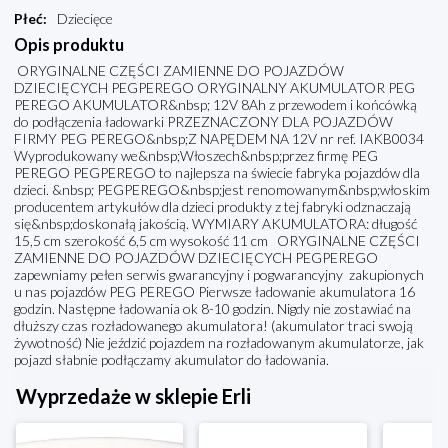
Płeć
:
Dziecięce
Opis produktu
ORYGINALNE CZĘŚCI ZAMIENNE DO POJAZDÓW
DZIECIĘCYCH PEGPEREGO ORYGINALNY AKUMULATOR PEG
PEREGO AKUMULATOR&nbsp; 12V 8Ah z przewodem i końcówką
do podłączenia ładowarki PRZEZNACZONY DLA POJAZDÓW
FIRMY PEG PEREGO&nbsp;Z NAPĘDEM NA 12V nr ref. IAKB0034
Wyprodukowany we&nbsp;Włoszech&nbsp;przez firmę PEG
PEREGO PEGPEREGO to najlepsza na świecie fabryka pojazdów dla
dzieci. &nbsp; PEGPEREGO&nbsp;jest renomowanym&nbsp;włoskim
producentem artykułów dla dzieci produkty z tej fabryki odznaczają
się&nbsp;doskonałą jakością. WYMIARY AKUMULATORA: długość
15,5 cm szerokość 6,5 cm wysokość 11 cm ORYGINALNE CZĘŚCI
ZAMIENNE DO POJAZDÓW DZIECIĘCYCH PEGPEREGO
zapewniamy pełen serwis gwarancyjny i pogwarancyjny zakupionych
u nas pojazdów PEG PEREGO Pierwsze ładowanie akumulatora 16
godzin. Następne ładowania ok 8-10 godzin. Nigdy nie zostawiać na
dłuższy czas rozładowanego akumulatora! (akumulator traci swoją
żywotność) Nie jeździć pojazdem na rozładowanym akumulatorze, jak
pojazd słabnie podłączamy akumulator do ładowania.
Wyprzedaże w sklepie Erli