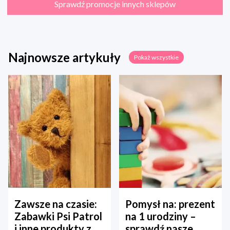
Sprawdź promocje innych sklepów
Najnowsze artykuły
Pokaż wszystkie
Zawsze na czasie:
Pomysł na: prezent
Zabawki Psi Patrol
na 1 urodziny –
i inne produkty z
sprawdź nasze