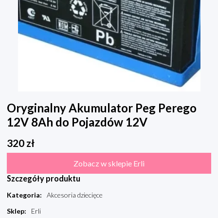
Oryginalny Akumulator Peg Perego
12V 8Ah do Pojazdów 12V
320
zł
Zobacz w sklepie Erli
Szczegóły produktu
Kategoria
:
Akcesoria dziecięce
Sklep
:
Erli