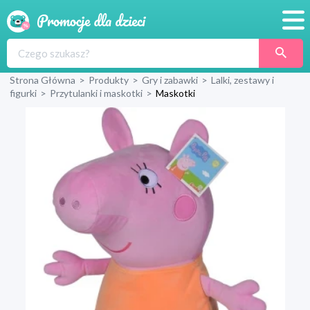
Promocje
Strona Główna
>
Produkty
>
Gry i zabawki
>
Lalki, zestawy i
Produkty
figurki
>
Przytulanki i maskotki
>
Maskotki
Sklepy
Blog
Wyprawka