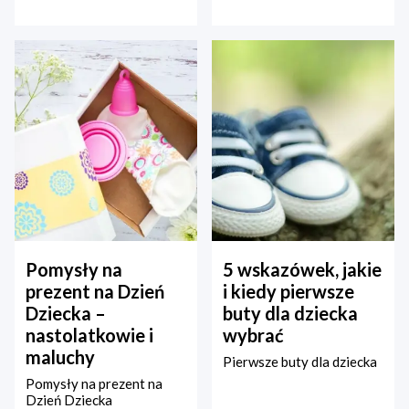
Pomysły na
5 wskazówek, jakie
prezent na Dzień
i kiedy pierwsze
Dziecka –
buty dla dziecka
nastolatkowie i
wybrać
maluchy
Pierwsze buty dla dziecka
Pomysły na prezent na
Dzień Dziecka