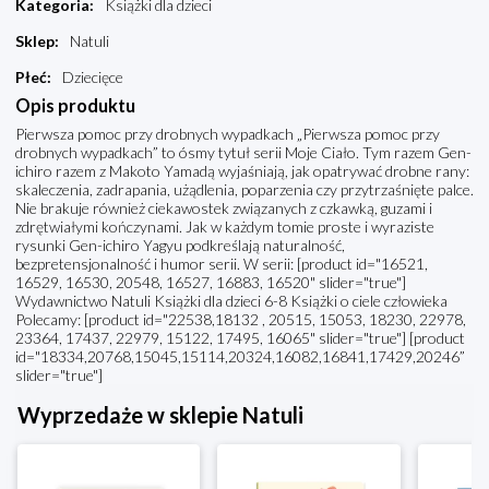
Kategoria
:
Książki dla dzieci
Sklep
:
Natuli
Płeć
:
Dziecięce
Opis produktu
Pierwsza pomoc przy drobnych wypadkach „Pierwsza pomoc przy
drobnych wypadkach” to ósmy tytuł serii Moje Ciało. Tym razem Gen-
ichiro razem z Makoto Yamadą wyjaśniają, jak opatrywać drobne rany:
skaleczenia, zadrapania, użądlenia, poparzenia czy przytrzaśnięte palce.
Nie brakuje również ciekawostek związanych z czkawką, guzami i
zdrętwiałymi kończynami. Jak w każdym tomie proste i wyraziste
rysunki Gen-ichiro Yagyu podkreślają naturalność,
bezpretensjonalność i humor serii. W serii: [product id="16521,
16529, 16530, 20548, 16527, 16883, 16520" slider="true"]
Wydawnictwo Natuli Książki dla dzieci 6-8 Książki o ciele człowieka
Polecamy: [product id="22538,18132 , 20515, 15053, 18230, 22978,
23364, 17437, 22979, 15122, 17495, 16065" slider="true"] [product
id="18334,20768,15045,15114,20324,16082,16841,17429,20246”
slider="true"]
Wyprzedaże w sklepie Natuli