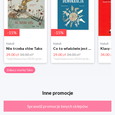
-
15
%
-
15
%
Natuli
Natuli
Natuli
Nie trzeba słów Tako
Co to właściwie jest demokracja Tako
29.00 zł
34.00 zł*
29.00 zł
34.00 zł*
34.00 zł
*najniższa cena z 30 dni przed obniżką
*najniższa cena z 30 dni przed obniżką
Zobacz markę Tako
Inne promocje
Sprawdź promocje innych sklepów