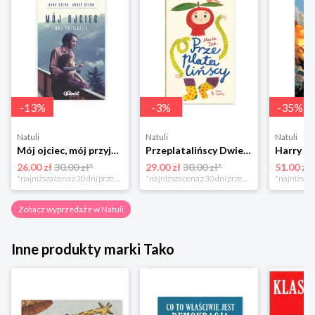
-
13
%
-
3
%
-
35
%
Natuli
Natuli
Natuli
Mój ojciec, mój przyjaciel Element
Przeplatalińscy Dwie siostry
26.00 zł
30.00 zł*
29.00 zł
30.00 zł*
51.00 zł
*najniższa cena z 30 dni przed obniżką
*najniższa cena z 30 dni przed obniżką
Zobacz wyprzedaże w Natuli
Inne produkty marki Tako