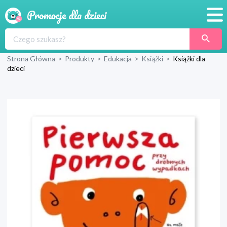
Promocje
Strona Główna
>
Produkty
>
Edukacja
>
Książki
>
Książki dla
Produkty
dzieci
Sklepy
Blog
Wyprawka