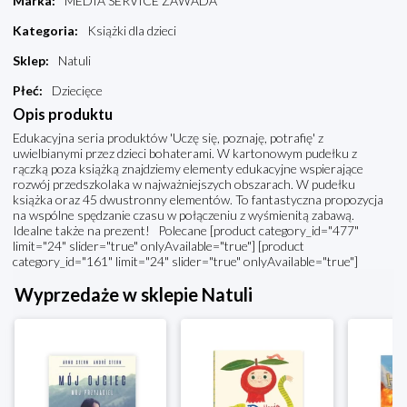
Marka
:
MEDIA SERVICE ZAWADA
Kategoria
:
Książki dla dzieci
Sklep
:
Natuli
Płeć
:
Dziecięce
Opis produktu
Edukacyjna seria produktów 'Uczę się, poznaję, potrafię' z
uwielbianymi przez dzieci bohaterami. W kartonowym pudełku z
rączką poza książką znajdziemy elementy edukacyjne wspierające
rozwój przedszkolaka w najważniejszych obszarach. W pudełku
książka oraz 45 dwustronny elementów. To fantastyczna propozycja
na wspólne spędzanie czasu w połączeniu z wyśmienitą zabawą.
Idealne także na prezent! Polecane [product category_id="477"
limit="24" slider="true" onlyAvailable="true"] [product
category_id="161" limit="24" slider="true" onlyAvailable="true"]
Wyprzedaże w sklepie Natuli