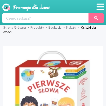
Promocje
Strona Główna
>
Produkty
>
Edukacja
>
Książki
>
Książki dla
Produkty
dzieci
Sklepy
Blog
Wyprawka