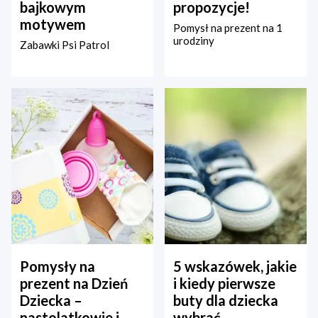
bajkowym
propozycje!
motywem
Pomysł na prezent na 1
urodziny
Zabawki Psi Patrol
Pomysły na
5 wskazówek, jakie
prezent na Dzień
i kiedy pierwsze
Dziecka –
buty dla dziecka
nastolatkowie i
wybrać