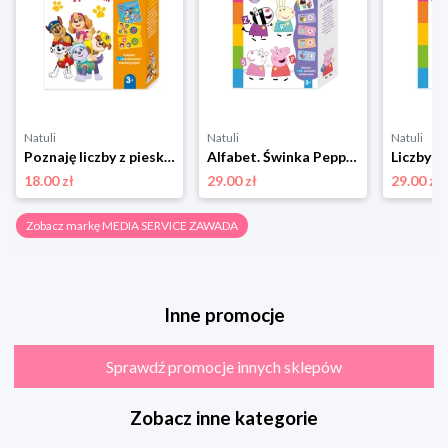
Natuli
Natuli
Natuli
Poznaję liczby z pieskami. Psi Patrol. Uczę się, poznaję, potrafię Media service zawada
Alfabet. Świnka Peppa. Uczę się z Peppą Media service zawada
18.00 zł
29.00 zł
29.00 zł
Zobacz markę MEDIA SERVICE ZAWADA
Inne promocje
Sprawdź promocje innych sklepów
Zobacz inne kategorie