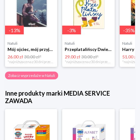
-
13
%
-
3
%
-
35
%
Natuli
Natuli
Natuli
Mój ojciec, mój przyjaciel Element
Przeplatalińscy Dwie siostry
26.00 zł
30.00 zł*
29.00 zł
30.00 zł*
51.00 zł
*najniższa cena z 30 dni przed obniżką
*najniższa cena z 30 dni przed obniżką
Zobacz wyprzedaże w Natuli
Inne produkty marki MEDIA SERVICE
ZAWADA