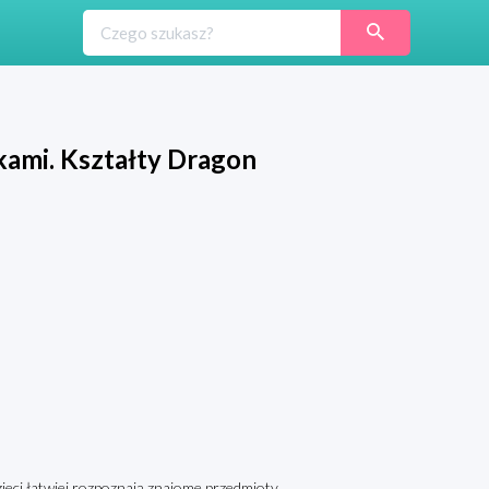
kami. Kształty Dragon
zieci łatwiej rozpoznają znajome przedmioty,