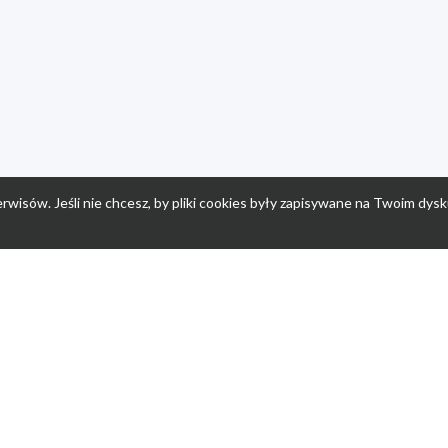
rwisów. Jeśli nie chcesz, by pliki cookies były zapisywane na Twoim dysk
a
Przepisy dla dzieci
Po
Nuumi.pl - moda online
K
Megarabaty.pl
Re