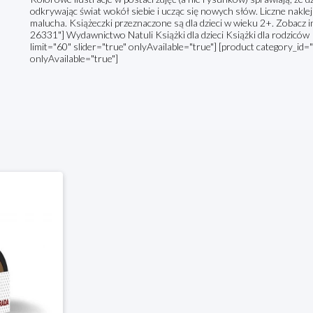
odkrywając świat wokół siebie i ucząc się nowych słów. Liczne nakle
malucha. Książeczki przeznaczone są dla dzieci w wieku 2+. Zobacz in
26331"] Wydawnictwo Natuli Książki dla dzieci Książki dla rodzic
limit="60" slider="true" onlyAvailable="true"] [product category_id="
onlyAvailable="true"]