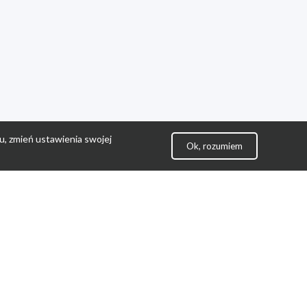
u, zmień ustawienia swojej
Ok, rozumiem
lityka Prywatności
ontakt
gulamin