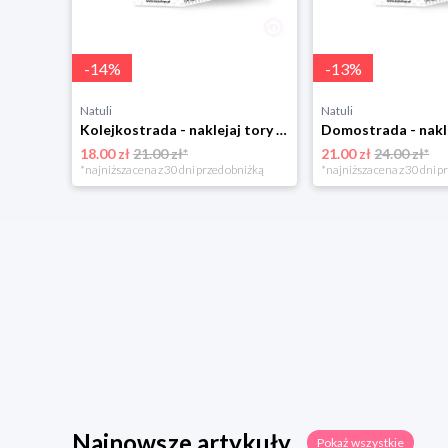
-
14
%
-
13
%
Natuli
Natuli
Kolejkostrada - naklejaj tory Zuzutoys
18.00 zł
21.00 zł*
21.00 zł
24.00 zł*
*najniższa cena z 30 dni przed obniżką
*najniższa cena z 30 dni p
Najnowsze artykuły
Pokaż wszystkie