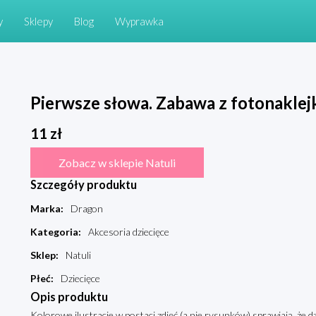
y
Sklepy
Blog
Wyprawka
Pierwsze słowa. Zabawa z fotonaklej
11
zł
Zobacz w sklepie Natuli
Szczegóły produktu
Marka
:
Dragon
Kategoria
:
Akcesoria dziecięce
Sklep
:
Natuli
Płeć
:
Dziecięce
Opis produktu
Kolorowe ilustracje w postaci zdjęć (a nie rysunków) sprawiają, że d