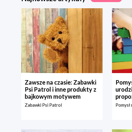
Zawsze na czasie: Zabawki
Pomys
Psi Patrol i inne produkty z
urodz
bajkowym motywem
propo
Zabawki Psi Patrol
Pomysł n