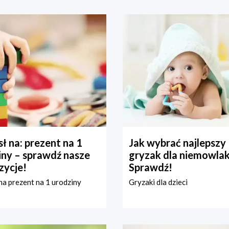
ł na: prezent na 1
Jak wybrać najlepszy
iny – sprawdź nasze
gryzak dla niemowla
zycje!
Sprawdź!
a prezent na 1 urodziny
Gryzaki dla dzieci