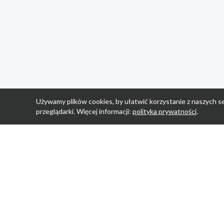
Używamy plików cookies, by ułatwić korzystanie z naszych se
przeglądarki. Więcej informacji:
polityka prywatności
.
Strona Główn
Promocje
Sklepy
Wyprawka