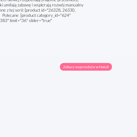
jki umilają zabawę i wspierają rozwój manualny
ne z tej serii: [product id="26328, 26330,
ów Polecane [product category_id="624"
383" limit="36" slider="true"
Zobacz wyprzedaże w Natuli