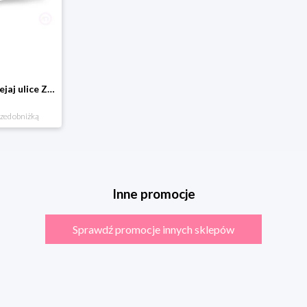
Domostrada - naklejaj ulice Zuzutoys
rzed obniżką
Inne promocje
Sprawdź promocje innych sklepów