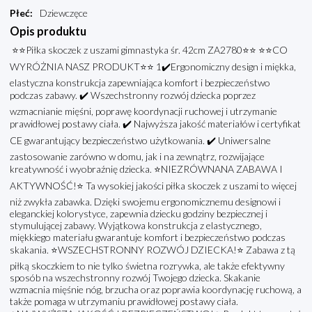
Płeć
:
Dziewczęce
Opis produktu
⭐⭐Piłka skoczek z uszami gimnastyka śr. 42cm ZA2780⭐⭐ ⭐⭐CO
WYRÓŻNIA NASZ PRODUKT⭐⭐ 1✔️Ergonomiczny design i miękka,
elastyczna konstrukcja zapewniająca komfort i bezpieczeństwo
podczas zabawy. ✔️ Wszechstronny rozwój dziecka poprzez
wzmacnianie mięśni, poprawę koordynacji ruchowej i utrzymanie
prawidłowej postawy ciała. ✔️ Najwyższa jakość materiałów i certyfikat
CE gwarantujący bezpieczeństwo użytkowania. ✔️ Uniwersalne
zastosowanie zarówno w domu, jak i na zewnątrz, rozwijające
kreatywność i wyobraźnię dziecka. ⭐NIEZRÓWNANA ZABAWA I
AKTYWNOŚĆ!⭐ Ta wysokiej jakości piłka skoczek z uszami to więcej
niż zwykła zabawka. Dzięki swojemu ergonomicznemu designowi i
eleganckiej kolorystyce, zapewnia dziecku godziny bezpiecznej i
stymulującej zabawy. Wyjątkowa konstrukcja z elastycznego,
miękkiego materiału gwarantuje komfort i bezpieczeństwo podczas
skakania. ⭐WSZECHSTRONNY ROZWÓJ DZIECKA!⭐ Zabawa z tą
piłką skoczkiem to nie tylko świetna rozrywka, ale także efektywny
sposób na wszechstronny rozwój Twojego dziecka. Skakanie
wzmacnia mięśnie nóg, brzucha oraz poprawia koordynację ruchową, a
także pomaga w utrzymaniu prawidłowej postawy ciała.