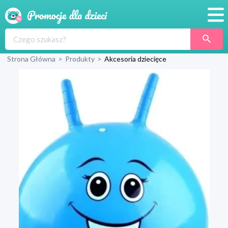
Promocje
Strona Główna
>
Produkty
>
Akcesoria dziecięce
Produkty
Sklepy
Blog
Wyprawka