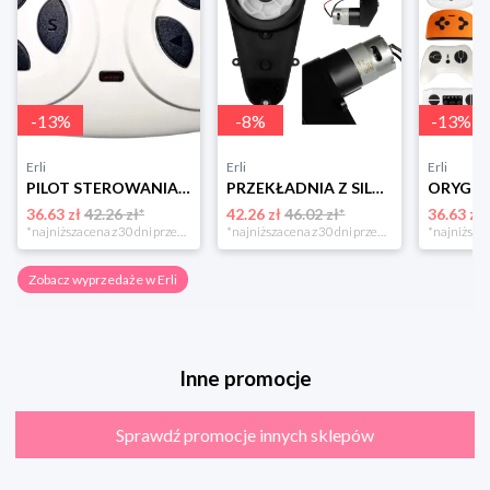
-
13
%
-
8
%
-
13
%
Erli
Erli
Erli
PILOT STEROWANIA 2.4G DO AUT AUTA NA AKUMULATOR Kontroler JR TYP 2
PRZEKŁADNIA Z SILNIKIEM 12V/20000rpm/45W Silnik Napęd do auta na akumulator
36.63 zł
42.26 zł*
42.26 zł
46.02 zł*
36.63 zł
*najniższa cena z 30 dni przed obniżką
*najniższa cena z 30 dni przed obniżką
Zobacz wyprzedaże w Erli
Inne promocje
Sprawdź promocje innych sklepów