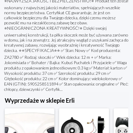
⭐NAJWYŻSZA JAKOŚĆ I BEZPIECZEŃSTWO!⭐ Produkt ten został
wykonany z najwyższej jakości materiałów, spełniających wszelkie
normy bezpieczeństwa. Certyfikat CE gwarantuje, że jest on
całkowicie bezpieczny dla Twojego dziecka, dzięki czemu możesz
pozwolić mu na niezakłóconą zabawę bez obaw.
⭐NIEOGRANICZONA KREATYWNOŚĆ!⭐ Dzięki swojej
uniwersalnej konstrukcji, ta piłka skoczek może być używana zarówno
w domu, jak i na zewnątrz. Jej atrakcyjny wygląd z uszykami zachęca do
kreatywnej zabawy, rozwijając wyobraźnię i kreatywność Twojego
dziecka. ⭐⭐SPECYFIKACJA⭐⭐ ✅ Stan: Nowy ✅ Kod producenta:
ZA2780 ✅ Rodzaj: skoczki ✅ Wiek dziecka: 12 m + ✅ Marka:
Jokomisiada ✅ Bohater / Bajka: Kubuś Puchatek i Przyjaciele ✅ Waga
produktu z opakowaniem jednostkowym: 0.3 kg ✅ Materiał: karton ✅
Wysokość produktu: 37 cm ✅ Szerokość produktu: 29 cm ✅
Głębokość produktu: 22 cm ✅ Kolor dominujący: wielokolorowy ✅
EAN (GTIN): 5905258511894 ✅ Stan opakowania: oryginalne ✅ Płeć:
chłopcy, dziewczynki ✅ Certyfik...
Wyprzedaże w sklepie Erli