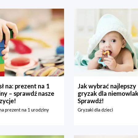
ł na: prezent na 1
Jak wybrać najlepszy
iny – sprawdź nasze
gryzak dla niemowla
zycje!
Sprawdź!
a prezent na 1 urodziny
Gryzaki dla dzieci