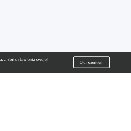
u, zmień ustawienia swojej
Ok, rozumiem
lityka Prywatności
ontakt
gulamin