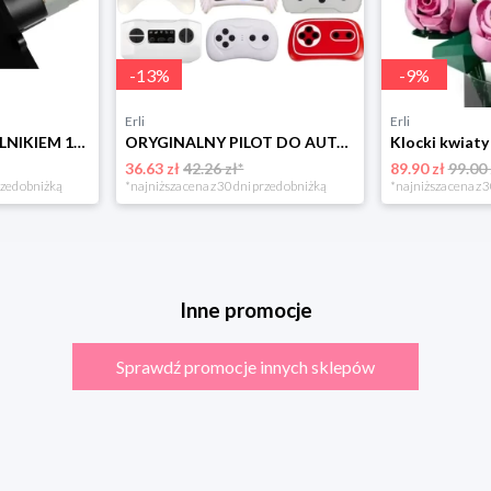
-
13
%
-
9
%
Erli
Erli
PRZEKŁADNIA Z SILNIKIEM 12V/20000rpm/45W Silnik Napęd do auta na akumulator
ORYGINALNY PILOT DO AUTA NA AKUMULATOR DLA DZIECI zdalnie sterowany 2.4 G
36.63 zł
42.26 zł*
89.90 zł
99.00 
rzed obniżką
*najniższa cena z 30 dni przed obniżką
*najniższa cena z 3
Inne promocje
Sprawdź promocje innych sklepów