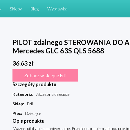
y
Sklepy
Blog
Wyprawka
PILOT zdalnego STEROWANIA DO
Mercedes GLC 63S QLS 5688
36.63
zł
Zobacz w sklepie Erli
Szczegóły produktu
Kategoria
:
Akcesoria dziecięce
Sklep
:
Erli
Płeć
:
Dziecięce
Opis produktu
Ważne: piloty nie są uniwersalne. Przed dokonaniem zakupu prosim