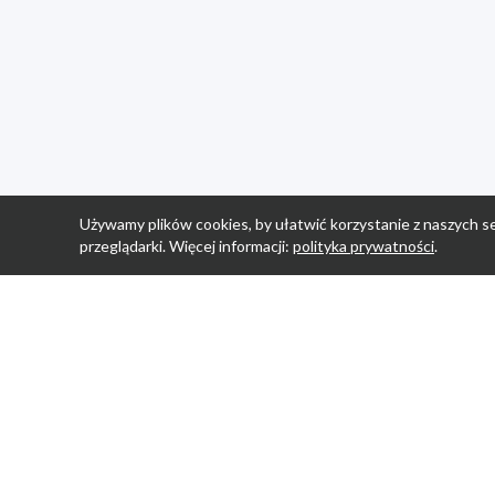
Używamy plików cookies, by ułatwić korzystanie z naszych se
przeglądarki. Więcej informacji:
polityka prywatności
.
Strona Główn
Promocje
Sklepy
Wyprawka