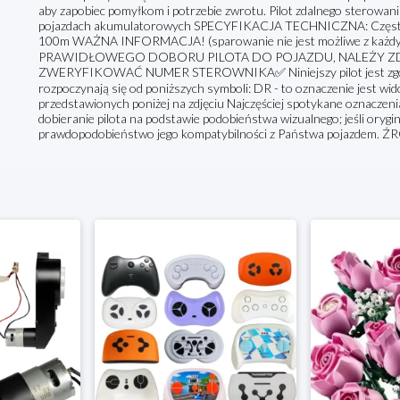
aby zapobiec pomyłkom i potrzebie zwrotu. Pilot zdalnego sterowan
pojazdach akumulatorowych SPECYFIKACJA TECHNICZNA: Częstotl
100m WAŻNA INFORMACJA! (sparowanie nie jest możliwe z każ
PRAWIDŁOWEGO DOBORU PILOTA DO POJAZDU, NALEŻY Z
ZWERYFIKOWAĆ NUMER STEROWNIKA✅ Niniejszy pilot jest zgodny
rozpoczynają się od poniższych symboli: DR - to oznaczenie jest w
przedstawionych poniżej na zdjęciu Najczęściej spotykane oznaczen
dobieranie pilota na podstawie podobieństwa wizualnego; jeśli orygina
prawdopodobieństwo jego kompatybilności z Państwa pojazdem. 