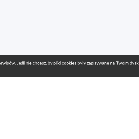
rwisów. Jeśli nie chcesz, by pliki cookies były zapisywane na Twoim dysk
a
Przepisy dla dzieci
Po
Nuumi.pl - moda online
K
Megarabaty.pl
Re