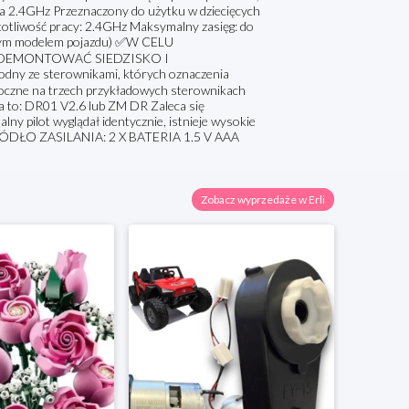
ia 2.4GHz Przeznaczony do użytku w dziecięcych
iwość pracy: 2.4GHz Maksymalny zasięg: do
dym modelem pojazdu) ✅W CELU
DEMONTOWAĆ SIEDZISKO I
 ze sterownikami, których oznaczenia
idoczne na trzech przykładowych sterownikach
ia to: DR01 V2.6 lub ZM DR Zaleca się
lny pilot wyglądał identycznie, istnieje wysokie
ŹRÓDŁO ZASILANIA: 2 X BATERIA 1.5 V AAA
Zobacz wyprzedaże w Erli