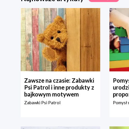
Zawsze na czasie: Zabawki
Pomys
Psi Patrol i inne produkty z
urodz
bajkowym motywem
propo
Zabawki Psi Patrol
Pomysł n