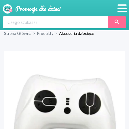
Promocje
Strona Główna
>
Produkty
>
Akcesoria dziecięce
Produkty
Sklepy
Blog
Wyprawka