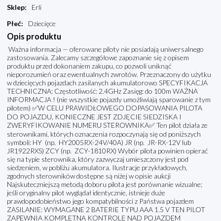
Sklep
:
Erli
Płeć
:
Dziecięce
Opis produktu
Ważna informacja — oferowane piloty nie posiadają uniwersalnego
zastosowania. Zalecamy szczegółowe zapoznanie się z opisem
produktu przed dokonaniem zakupu, co pozwoli uniknąć
nieporozumień oraz ewentualnych zwrotów. Przeznaczony do użytku
w dziecięcych pojazdach zasilanych akumulatorowo SPECYFIKACJA
TECHNICZNA: Częstotliwość: 2.4GHz Zasięg: do 100m WAŻNA
INFORMACJA ! (nie wszystkie pojazdy umożliwiają sparowanie z tym
pilotem) ✅W CELU PRAWIDŁOWEGO DOPASOWANIA PILOTA
DO POJAZDU, KONIECZNE JEST ZDJĘCIE SIEDZISKA I
ZWERYFIKOWANIE NUMERU STEROWNIKA✅ Ten pilot działa ze
sterownikami, których oznaczenia rozpoczynają się od poniższych
symboli: HY (np. HY2005RX-24V/40A) JR (np. JR-RX-12V lub
JR1922RXS) ZCY (np. ZCY-1810RX) Wybór pilota powinien opierać
się na typie sterownika, który zazwyczaj umieszczony jest pod
siedzeniem, w pobliżu akumulatora. Ilustracje przykładowych,
zgodnych sterowników dostępne są niżej w opisie aukcji
Najskuteczniejszą metodą doboru pilota jest porównanie wizualne;
jeśli oryginalny pilot wyglądał identycznie, istnieje duże
prawdopodobieństwo jego kompatybilności z Państwa pojazdem
ZASILANIE: WYMAGANE 2 BATERIE TYPU AAA 1.5 V TEN PILOT
ZAPEWNIA KOMPLETNĄ KONTROLĘ NAD POJAZDEM