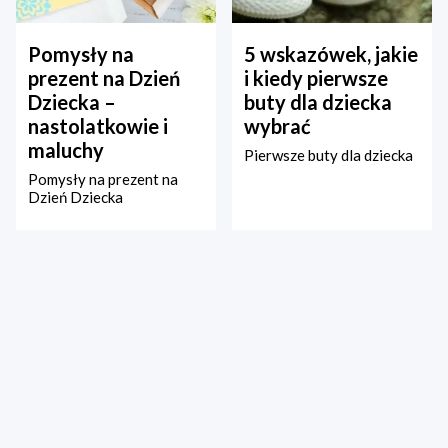
Pomysły na
5 wskazówek, jakie
prezent na Dzień
i kiedy pierwsze
Dziecka –
buty dla dziecka
nastolatkowie i
wybrać
maluchy
Pierwsze buty dla dziecka
Pomysły na prezent na
Dzień Dziecka