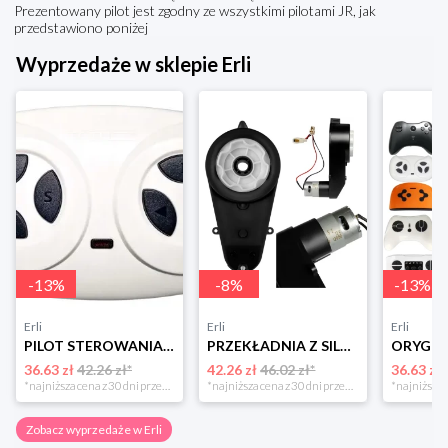
Prezentowany pilot jest zgodny ze wszystkimi pilotami JR, jak
przedstawiono poniżej
Wyprzedaże w sklepie Erli
-
13
%
-
8
%
-
13
%
Erli
Erli
Erli
PILOT STEROWANIA 2.4G DO AUT AUTA NA AKUMULATOR Kontroler JR TYP 2
PRZEKŁADNIA Z SILNIKIEM 12V/20000rpm/45W Silnik Napęd do auta na akumulator
36.63 zł
42.26 zł*
42.26 zł
46.02 zł*
36.63 zł
*najniższa cena z 30 dni przed obniżką
*najniższa cena z 30 dni przed obniżką
Zobacz wyprzedaże w Erli