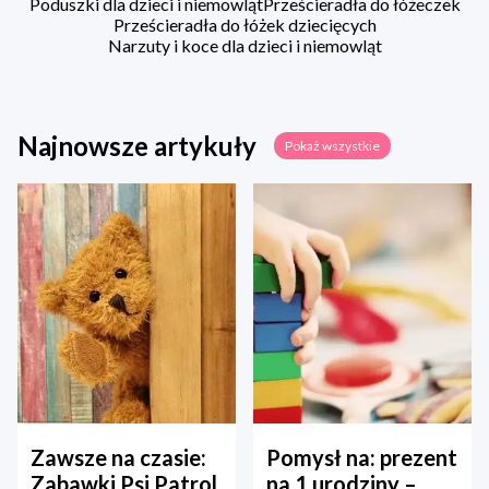
Poduszki dla dzieci i niemowląt
Prześcieradła do łóżeczek
Prześcieradła do łóżek dziecięcych
Narzuty i koce dla dzieci i niemowląt
Najnowsze artykuły
Pokaż wszystkie
Zawsze na czasie:
Pomysł na: prezent
Zabawki Psi Patrol
na 1 urodziny –