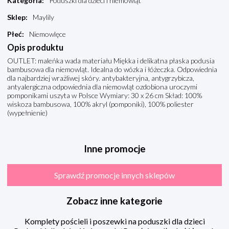
Kategoria
:
Poduszki dla dzieci i niemowląt
Sklep
:
Maylily
Płeć
:
Niemowlęce
Opis produktu
OUTLET: maleńka wada materiału Miękka i delikatna płaska podusia
bambusowa dla niemowląt. Idealna do wózka i łóżeczka. Odpowiednia
dla najbardziej wrażliwej skóry. antybakteryjna, antygrzybicza,
antyalergiczna odpowiednia dla niemowląt ozdobiona uroczymi
pomponikami uszyta w Polsce Wymiary: 30 x 26 cm Skład: 100%
wiskoza bambusowa, 100% akryl (pomponiki), 100% poliester
(wypełnienie)
Inne promocje
Sprawdź promocje innych sklepów
Zobacz inne kategorie
Komplety pościeli i poszewki na poduszki dla dzieci