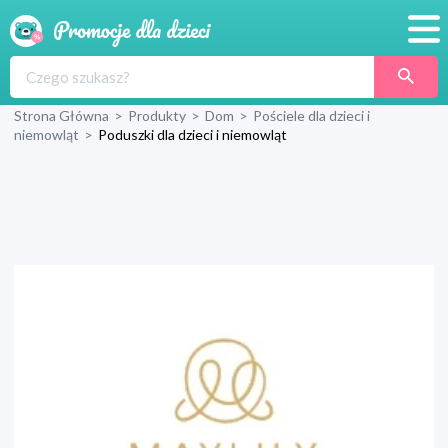
Promocje
Strona Główna
>
Produkty
>
Dom
>
Pościele dla dzieci i
Produkty
niemowląt
>
Poduszki dla dzieci i niemowląt
Sklepy
Blog
Wyprawka