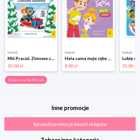
Natuli
Natuli
Natuli
Miś Pracuś. Zimowe zabawy Wilga
Hela sama myje zęby Wilga
Lubię si
35.00 zł
8.00 zł
35.00 zł
Zobacz markę WILGA
Inne promocje
Sprawdź promocje innych sklepów
Zobacz inne kategorie