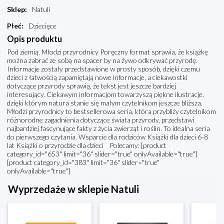
Sklep
:
Natuli
Płeć
:
Dziecięce
Opis produktu
Pod ziemią. Młodzi przyrodnicy Poręczny format sprawia, że książkę
można zabrać ze sobą na spacer by na żywo odkrywać przyrodę.
Informacje zostały przedstawione w prosty sposób, dzięki czemu
dzieci z łatwością zapamiętają nowe informacje, a ciekawostki
dotyczące przyrody sprawią, że tekst jest jeszcze bardziej
interesujący. Ciekawym informacjom towarzyszą piękne ilustracje,
dzięki którym natura stanie się małym czytelnikom jeszcze bliższa.
Młodzi przyrodnicy to bestsellerowa seria, która przybliży czytelnikom
różnorodne zagadnienia dotyczące świata przyrody, przedstawi
najbardziej fascynujące fakty z życia zwierząt i roślin. To idealna seria
do pierwszego czytania. Wsparcie dla rodziców Książki dla dzieci 6-8
lat Książki o przyrodzie dla dzieci Polecamy: [product
category_id="653" limit="36" slider="true" onlyAvailable="true"]
[product category_id="383" limit="36" slider="true"
onlyAvailable="true"]
Wyprzedaże w sklepie Natuli