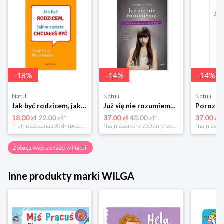
-
18
%
-
14
%
-
14
%
Natuli
Natuli
Natuli
Jak być rodzicem, jakim zawsze chciałeś być Media rodzina
Już się nie rozumiemy! Jak przeżyć czas trzaskających drzwi Esprit
18.00 zł
22.00 zł*
37.00 zł
43.00 zł*
37.00 zł
*najniższa cena z 30 dni przed obniżką
*najniższa cena z 30 dni przed obniżką
Zobacz wyprzedaże w Natuli
Inne produkty marki WILGA