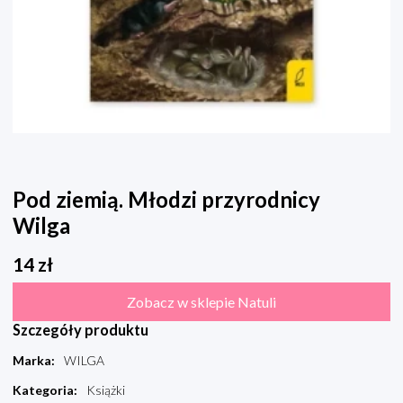
Pod ziemią. Młodzi przyrodnicy
Wilga
14
zł
Zobacz w sklepie Natuli
Szczegóły produktu
Marka
:
WILGA
Kategoria
:
Książki