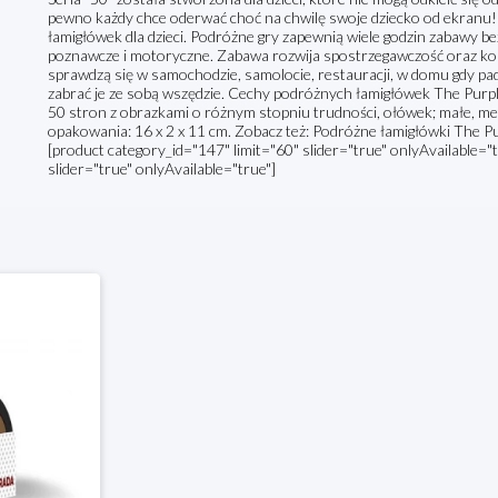
pewno każdy chce oderwać choć na chwilę swoje dziecko od ekranu!
łamigłówek dla dzieci. Podróżne gry zapewnią wiele godzin zabawy bez
poznawcze i motoryczne. Zabawa rozwija spostrzegawczość oraz kon
sprawdzą się w samochodzie, samolocie, restauracji, w domu gdy pa
zabrać je ze sobą wszędzie. Cechy podróżnych łamigłówek The Purple 
50 stron z obrazkami o różnym stopniu trudności, ołówek; małe, m
opakowania: 16 x 2 x 11 cm. Zobacz też: Podróżne łamigłówki The 
[product category_id="147" limit="60" slider="true" onlyAvailable="
slider="true" onlyAvailable="true"]