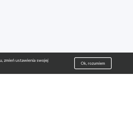
u, zmień ustawienia swojej
Ok, rozumiem
lityka Prywatności
ontakt
gulamin