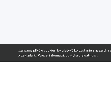
Używamy plików cookies, by ułatwić korzystanie z naszych se
przeglądarki. Więcej informacji:
polityka prywatności
.
Strona Główn
Promocje
Sklepy
Wyprawka