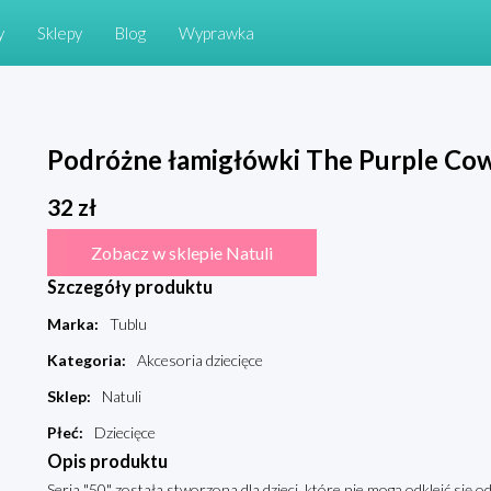
y
Sklepy
Blog
Wyprawka
Podróżne łamigłówki The Purple Cow
32
zł
Zobacz w sklepie Natuli
Szczegóły produktu
Marka
:
Tublu
Kategoria
:
Akcesoria dziecięce
Sklep
:
Natuli
Płeć
:
Dziecięce
Opis produktu
Seria "50" została stworzona dla dzieci, które nie mogą odkleić się