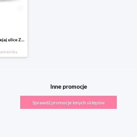
Domostrada - naklejaj ulice Zuzutoys
rzed obniżką
Inne promocje
Sprawdź promocje innych sklepów