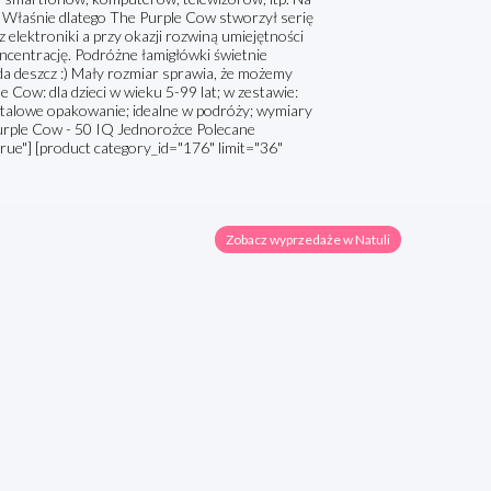
 Właśnie dlatego The Purple Cow stworzył serię
 elektroniki a przy okazji rozwiną umiejętności
centrację. Podróżne łamigłówki świetnie
da deszcz :) Mały rozmiar sprawia, że możemy
Cow: dla dzieci w wieku 5-99 lat; w zestawie:
etalowe opakowanie; idealne w podróży; wymiary
Purple Cow - 50 IQ Jednorożce Polecane
true"] [product category_id="176" limit="36"
Zobacz wyprzedaże w Natuli