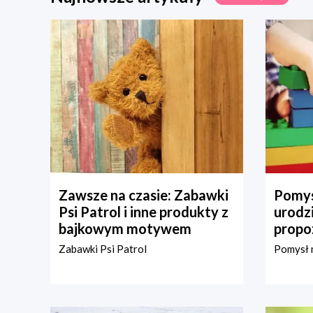
Zawsze na czasie: Zabawki
Pomys
Psi Patrol i inne produkty z
urodz
bajkowym motywem
propo
Zabawki Psi Patrol
Pomysł n