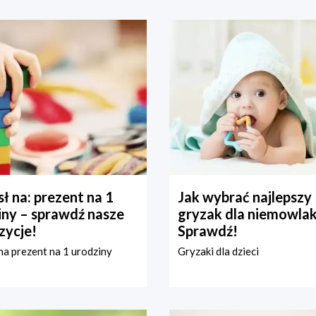
ł na: prezent na 1
Jak wybrać najlepszy
iny – sprawdź nasze
gryzak dla niemowla
zycje!
Sprawdź!
a prezent na 1 urodziny
Gryzaki dla dzieci