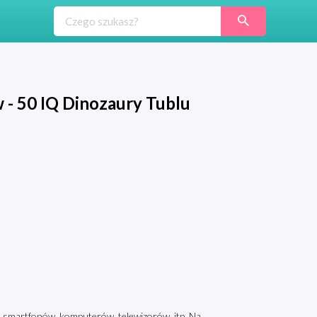
 - 50 IQ Dinozaury Tublu
 od smartfonów, komputerów, telewizorów, itp. Na