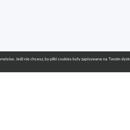
rwisów. Jeśli nie chcesz, by pliki cookies były zapisywane na Twoim dysk
a
Przepisy dla dzieci
Po
Nuumi.pl - moda online
K
Megarabaty.pl
Re