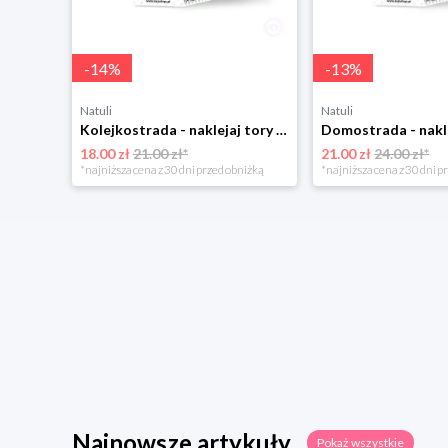
-
14
%
-
13
%
Natuli
Natuli
Kolejkostrada - naklejaj tory Zuzutoys
18.00 zł
21.00 zł*
21.00 zł
24.00 zł*
*najniższa cena z 30 dni przed obniżką
*najniższa cena z 30 dni p
Najnowsze artykuły
Pokaż wszystkie