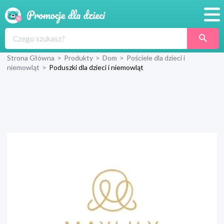
Promocje
Strona Główna
>
Produkty
>
Dom
>
Pościele dla dzieci i
Produkty
niemowląt
>
Poduszki dla dzieci i niemowląt
Sklepy
Blog
Wyprawka