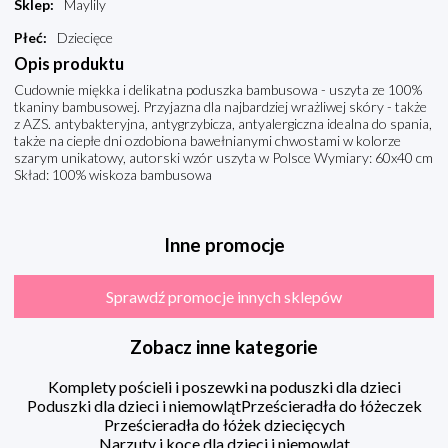
Sklep
:
Maylily
Płeć
:
Dziecięce
Opis produktu
Cudownie miękka i delikatna poduszka bambusowa - uszyta ze 100%
tkaniny bambusowej. Przyjazna dla najbardziej wrażliwej skóry - także
z AZS. antybakteryjna, antygrzybicza, antyalergiczna idealna do spania,
także na ciepłe dni ozdobiona bawełnianymi chwostami w kolorze
szarym unikatowy, autorski wzór uszyta w Polsce Wymiary: 60x40 cm
Skład: 100% wiskoza bambusowa
Inne promocje
Sprawdź promocje innych sklepów
Zobacz inne kategorie
Komplety pościeli i poszewki na poduszki dla dzieci
Poduszki dla dzieci i niemowląt
Prześcieradła do łóżeczek
Prześcieradła do łóżek dziecięcych
Narzuty i koce dla dzieci i niemowląt