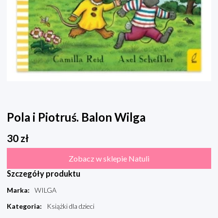
Pola i Piotruś. Balon Wilga
30
zł
Zobacz w sklepie Natuli
Szczegóły produktu
Marka
:
WILGA
Kategoria
:
Książki dla dzieci