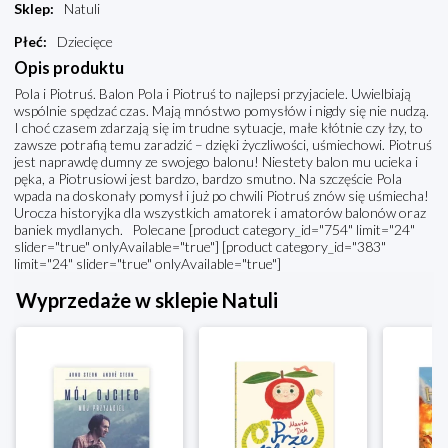
Sklep
:
Natuli
Płeć
:
Dziecięce
Opis produktu
Pola i Piotruś. Balon Pola i Piotruś to najlepsi przyjaciele. Uwielbiają
wspólnie spędzać czas. Mają mnóstwo pomysłów i nigdy się nie nudzą.
I choć czasem zdarzają się im trudne sytuacje, małe kłótnie czy łzy, to
zawsze potrafią temu zaradzić – dzięki życzliwości, uśmiechowi. Piotruś
jest naprawdę dumny ze swojego balonu! Niestety balon mu ucieka i
pęka, a Piotrusiowi jest bardzo, bardzo smutno. Na szczęście Pola
wpada na doskonały pomysł i już po chwili Piotruś znów się uśmiecha!
Urocza historyjka dla wszystkich amatorek i amatorów balonów oraz
baniek mydlanych. Polecane [product category_id="754" limit="24"
slider="true" onlyAvailable="true"] [product category_id="383"
limit="24" slider="true" onlyAvailable="true"]
Wyprzedaże w sklepie Natuli