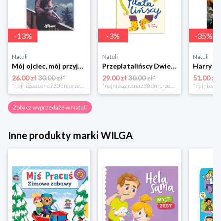
-
13
%
-
3
%
-
35
%
Natuli
Natuli
Natuli
Mój ojciec, mój przyjaciel Element
Przeplatalińscy Dwie siostry
26.00 zł
30.00 zł*
29.00 zł
30.00 zł*
51.00 zł
*najniższa cena z 30 dni przed obniżką
*najniższa cena z 30 dni przed obniżką
Zobacz wyprzedaże w Natuli
Inne produkty marki WILGA