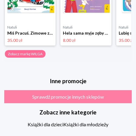
Natuli
Natuli
Natuli
Miś Pracuś. Zimowe zabawy Wilga
Hela sama myje zęby Wilga
Lubię si
35.00 zł
8.00 zł
35.00 zł
Zobacz markę WILGA
Inne promocje
Sprawdź promocje innych sklepów
Zobacz inne kategorie
Książki dla dzieci
Książki dla młodzieży