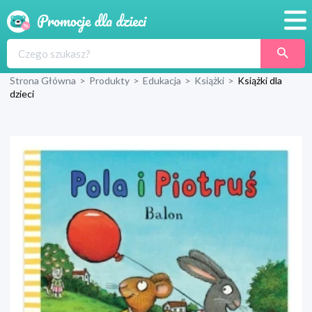
Promocje
Strona Główna
>
Produkty
>
Edukacja
>
Książki
>
Książki dla
Produkty
dzieci
Sklepy
Blog
Wyprawka