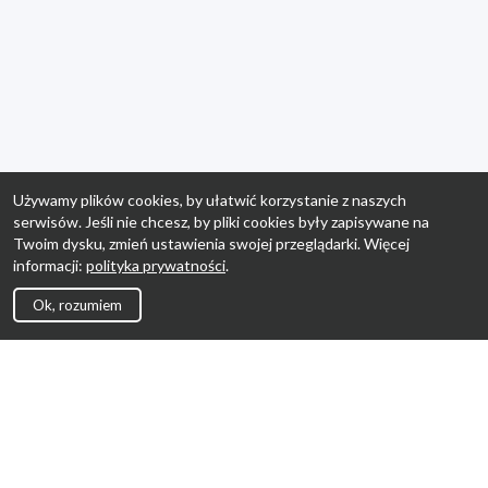
Używamy plików cookies, by ułatwić korzystanie z naszych
serwisów. Jeśli nie chcesz, by pliki cookies były zapisywane na
Twoim dysku, zmień ustawienia swojej przeglądarki. Więcej
informacji:
polityka prywatności
.
Ok, rozumiem