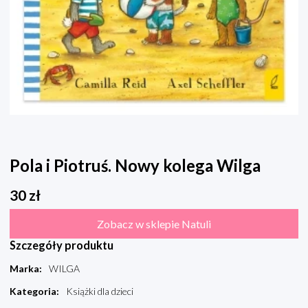
Pola i Piotruś. Nowy kolega Wilga
30
zł
Zobacz w sklepie Natuli
Szczegóły produktu
Marka
:
WILGA
Kategoria
:
Książki dla dzieci