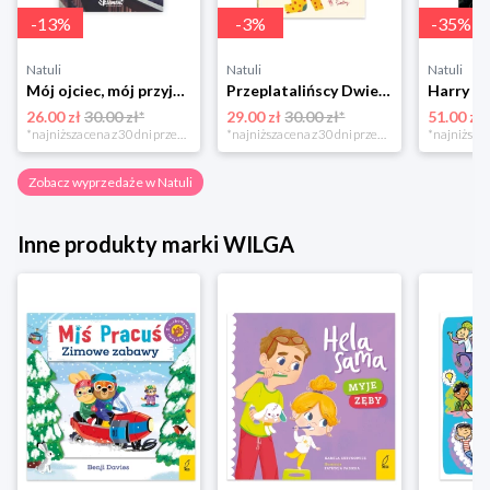
-
13
%
-
3
%
-
35
%
Natuli
Natuli
Natuli
Mój ojciec, mój przyjaciel Element
Przeplatalińscy Dwie siostry
26.00 zł
30.00 zł*
29.00 zł
30.00 zł*
51.00 zł
*najniższa cena z 30 dni przed obniżką
*najniższa cena z 30 dni przed obniżką
Zobacz wyprzedaże w Natuli
Inne produkty marki WILGA