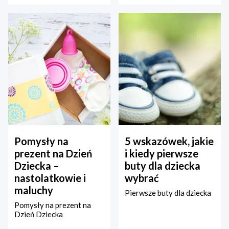
Pomysły na
5 wskazówek, jakie
prezent na Dzień
i kiedy pierwsze
Dziecka –
buty dla dziecka
nastolatkowie i
wybrać
maluchy
Pierwsze buty dla dziecka
Pomysły na prezent na
Dzień Dziecka