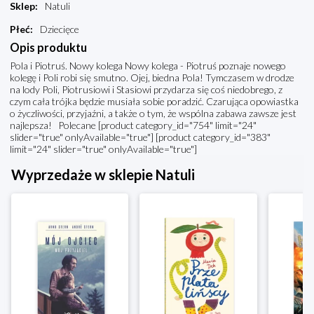
Sklep
:
Natuli
Płeć
:
Dziecięce
Opis produktu
Pola i Piotruś. Nowy kolega Nowy kolega - Piotruś poznaje nowego
kolegę i Poli robi się smutno. Ojej, biedna Pola! Tymczasem w drodze
na lody Poli, Piotrusiowi i Stasiowi przydarza się coś niedobrego, z
czym cała trójka będzie musiała sobie poradzić. Czarująca opowiastka
o życzliwości, przyjaźni, a także o tym, że wspólna zabawa zawsze jest
najlepsza! Polecane [product category_id="754" limit="24"
slider="true" onlyAvailable="true"] [product category_id="383"
limit="24" slider="true" onlyAvailable="true"]
Wyprzedaże w sklepie Natuli