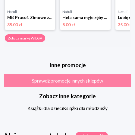
Natuli
Natuli
Natuli
Miś Pracuś. Zimowe zabawy Wilga
Hela sama myje zęby Wilga
Lubię si
35.00 zł
8.00 zł
35.00 zł
Zobacz markę WILGA
Inne promocje
Sprawdź promocje innych sklepów
Zobacz inne kategorie
Książki dla dzieci
Książki dla młodzieży