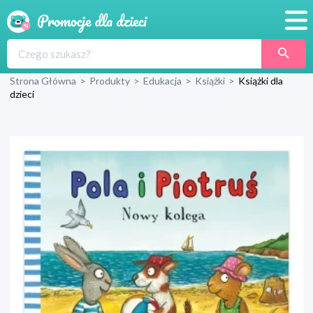
Promocje
Strona Główna
>
Produkty
>
Edukacja
>
Książki
>
Książki dla
Produkty
dzieci
Sklepy
Blog
Wyprawka