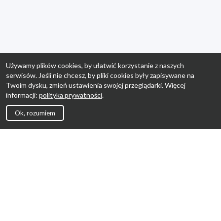
Używamy plików cookies, by ułatwić korzystanie z naszych
serwisów. Jeśli nie chcesz, by pliki cookies były zapisywane na
Twoim dysku, zmień ustawienia swojej przeglądarki. Więcej
informacji:
polityka prywatności
.
Ok, rozumiem