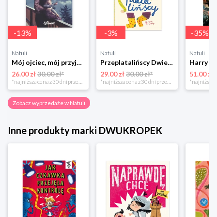
-
13
%
-
3
%
-
35
%
Natuli
Natuli
Natuli
Mój ojciec, mój przyjaciel Element
Przeplatalińscy Dwie siostry
26.00 zł
30.00 zł*
29.00 zł
30.00 zł*
51.00 zł
*najniższa cena z 30 dni przed obniżką
*najniższa cena z 30 dni przed obniżką
Zobacz wyprzedaże w Natuli
Inne produkty marki DWUKROPEK