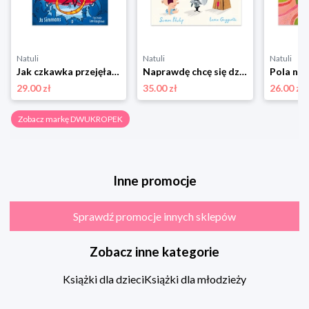
Natuli
Natuli
Natuli
Jak czkawka przejęła kontrolę. To Się Czyta Dwukropek
Naprawdę chcę się dzielić Dwukropek
29.00 zł
35.00 zł
26.00 zł
Zobacz markę DWUKROPEK
Inne promocje
Sprawdź promocje innych sklepów
Zobacz inne kategorie
Książki dla dzieci
Książki dla młodzieży