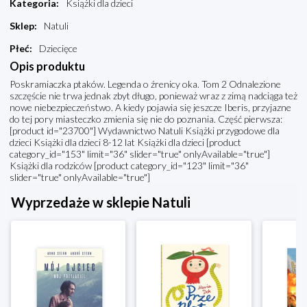
Kategoria
:
Książki dla dzieci
Sklep
:
Natuli
Płeć
:
Dziecięce
Opis produktu
Poskramiaczka ptaków. Legenda o źrenicy oka. Tom 2 Odnalezione
szczęście nie trwa jednak zbyt długo, ponieważ wraz z zimą nadciąga też
nowe niebezpieczeństwo. A kiedy pojawia się jeszcze Iberis, przyjazne
do tej pory miasteczko zmienia się nie do poznania. Część pierwsza:
[product id="23700"] Wydawnictwo Natuli Książki przygodowe dla
dzieci Książki dla dzieci 8-12 lat Książki dla dzieci [product
category_id="153" limit="36" slider="true" onlyAvailable="true"]
Książki dla rodziców [product category_id="123" limit="36"
slider="true" onlyAvailable="true"]
Wyprzedaże w sklepie Natuli