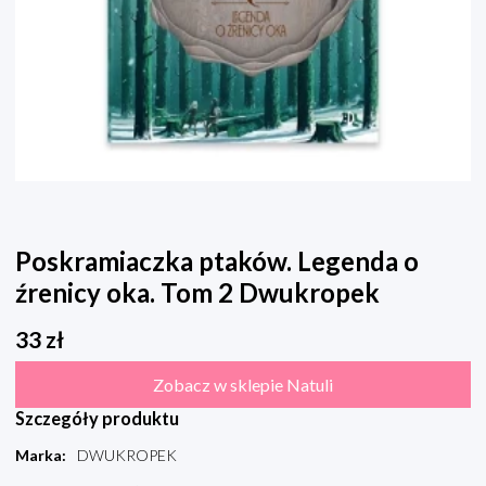
Poskramiaczka ptaków. Legenda o
źrenicy oka. Tom 2 Dwukropek
33
zł
Zobacz w sklepie Natuli
Szczegóły produktu
Marka
:
DWUKROPEK