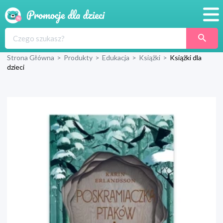
Promocje
Strona Główna
>
Produkty
>
Edukacja
>
Książki
>
Książki dla
Produkty
dzieci
Sklepy
Blog
Wyprawka