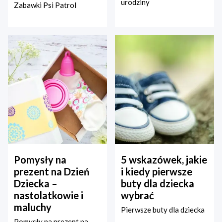
urodziny
Zabawki Psi Patrol
Pomysły na
5 wskazówek, jakie
prezent na Dzień
i kiedy pierwsze
Dziecka –
buty dla dziecka
nastolatkowie i
wybrać
maluchy
Pierwsze buty dla dziecka
Pomysły na prezent na