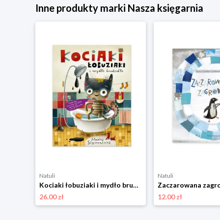
Inne produkty marki Nasza księgarnia
Natuli
Natuli
Pucio poznaje kolory i dźwięki Nasza księgarnia
Kociaki łobuziaki i mydło brudzidło Nasza księgarnia
26.00 zł
12.00 zł