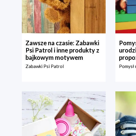
Zawsze na czasie: Zabawki
Pomys
Psi Patrol i inne produkty z
urodz
bajkowym motywem
propo
Zabawki Psi Patrol
Pomysł n