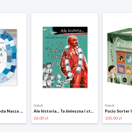
Natuli
Natuli
Zaczarowana zagroda Nasza księgarnia
Ale historia... Ta śmieszna i straszna PRL Nasza księgarnia
26.00 zł
105.00 zł