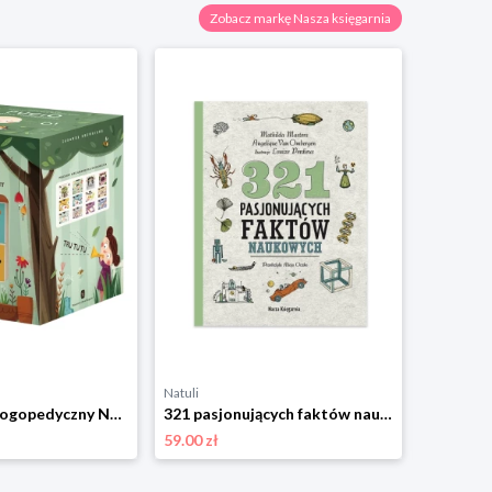
Zobacz markę Nasza księgarnia
Natuli
Natuli
Pucio Sorter logopedyczny Nasza księgarnia
321 pasjonujących faktów naukowych Nasza księgarnia
59.00 zł
33.00 zł