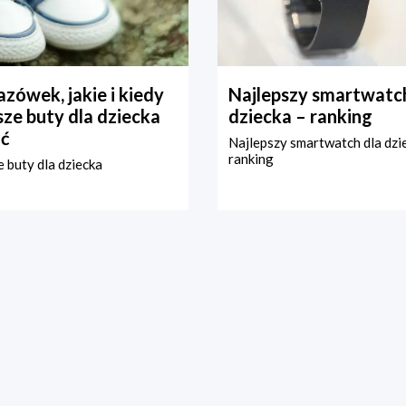
zówek, jakie i kiedy
Najlepszy smartwatch
ze buty dla dziecka
dziecka – ranking
ć
Najlepszy smartwatch dla dzi
ranking
 buty dla dziecka