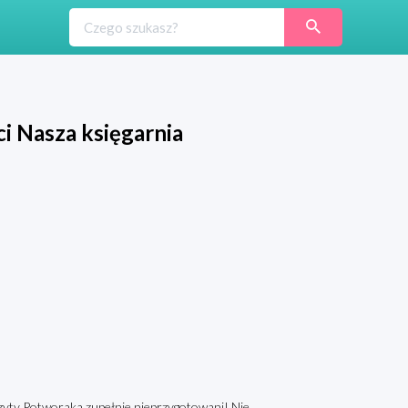
i Nasza księgarnia
 wizyty Potworaka zupełnie nieprzygotowani! Nie