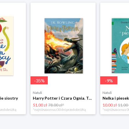
-
35
%
-
9
%
Natuli
Natuli
ie siostry
Harry Potter i Czara Ognia. Tom 4 Media rodzina
51.00 zł
78.00 zł*
10.00 zł
11.00 
rzed obniżką
*najniższa cena z 30 dni przed obniżką
*najniższa cena z 3