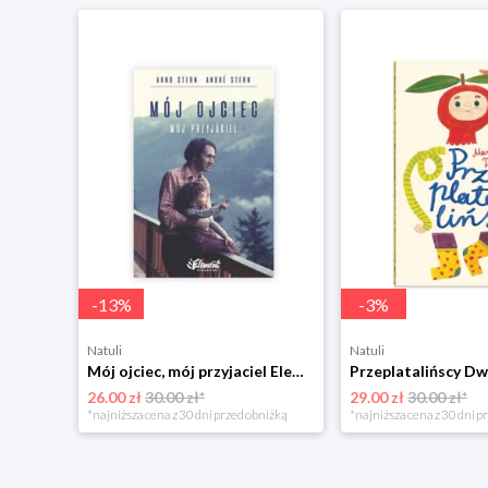
-
13
%
-
3
%
Natuli
Natuli
Trening intelektu dla dzieci Sensus
Mój ojciec, mój przyjaciel Element
Przeplatalińscy Dw
26.00 zł
30.00 zł*
29.00 zł
30.00 zł*
niżką
*najniższa cena z 30 dni przed obniżką
*najniższa cena z 30 dni p