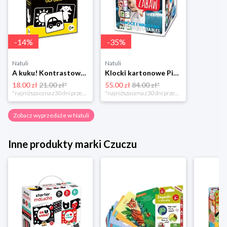
-
14
%
-
35
%
Natuli
Natuli
A kuku! Kontrastowe obrazki. Karty kontrastowe + poradnik 0+ Edgard
Klocki kartonowe Piramida Zabaw. Owoce i Warzywa Piramida zabaw
18.00 zł
21.00 zł*
55.00 zł
84.00 zł*
*najniższa cena z 30 dni przed obniżką
*najniższa cena z 30 dni przed obniżką
Zobacz wyprzedaże w Natuli
Inne produkty marki Czuczu