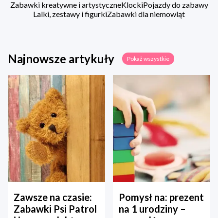
Zabawki kreatywne i artystyczne
Klocki
Pojazdy do zabawy
Lalki, zestawy i figurki
Zabawki dla niemowląt
Najnowsze artykuły
Pokaż wszystkie
Zawsze na czasie:
Pomysł na: prezent
Zabawki Psi Patrol
na 1 urodziny –