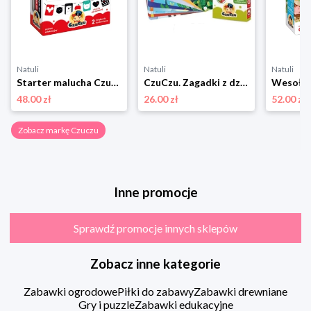
Natuli
Natuli
Natuli
Starter malucha Czuczu
CzuCzu. Zagadki z dziurką dla dzieci 4+ Czuczu
48.00 zł
26.00 zł
52.00 zł
Zobacz markę Czuczu
Inne promocje
Sprawdź promocje innych sklepów
Zobacz inne kategorie
Zabawki ogrodowe
Piłki do zabawy
Zabawki drewniane
Gry i puzzle
Zabawki edukacyjne