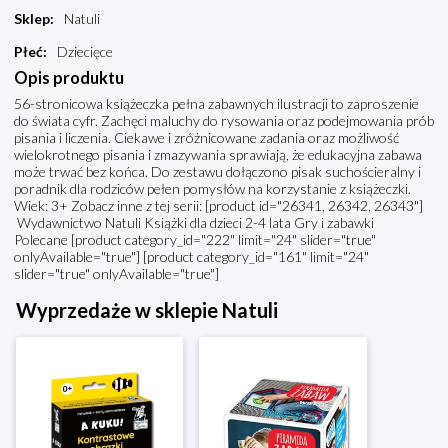
Sklep
:
Natuli
Płeć
:
Dziecięce
Opis produktu
56-stronicowa książeczka pełna zabawnych ilustracji to zaproszenie
do świata cyfr. Zachęci maluchy do rysowania oraz podejmowania prób
pisania i liczenia. Ciekawe i zróżnicowane zadania oraz możliwość
wielokrotnego pisania i zmazywania sprawiają, że edukacyjna zabawa
może trwać bez końca. Do zestawu dołączono pisak suchościeralny i
poradnik dla rodziców pełen pomysłów na korzystanie z książeczki.
Wiek: 3+ Zobacz inne z tej serii: [product id="26341, 26342, 26343"]
Wydawnictwo Natuli Książki dla dzieci 2-4 lata Gry i zabawki
Polecane [product category_id="222" limit="24" slider="true"
onlyAvailable="true"] [product category_id="161" limit="24"
slider="true" onlyAvailable="true"]
Wyprzedaże w sklepie Natuli