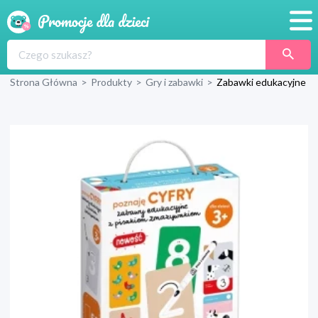
Promocje
Strona Główna
>
Produkty
>
Gry i zabawki
>
Zabawki edukacyjne
Produkty
Sklepy
Blog
Wyprawka