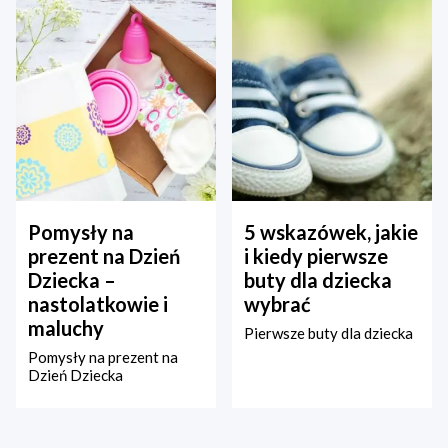
Pomysły na
5 wskazówek, jakie
prezent na Dzień
i kiedy pierwsze
Dziecka –
buty dla dziecka
nastolatkowie i
wybrać
maluchy
Pierwsze buty dla dziecka
Pomysły na prezent na
Dzień Dziecka