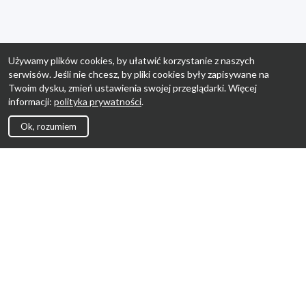
Używamy plików cookies, by ułatwić korzystanie z naszych
serwisów. Jeśli nie chcesz, by pliki cookies były zapisywane na
Twoim dysku, zmień ustawienia swojej przeglądarki. Więcej
informacji:
polityka prywatności
.
Ok, rozumiem