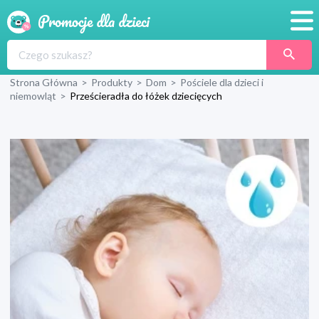
Promocje
Strona Główna
>
Produkty
>
Dom
>
Pościele dla dzieci i
Produkty
niemowląt
>
Prześcieradła do łóżek dziecięcych
Sklepy
Blog
Wyprawka