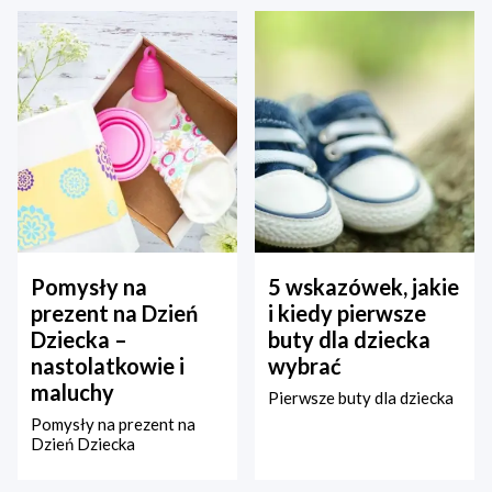
Pomysły na
5 wskazówek, jakie
prezent na Dzień
i kiedy pierwsze
Dziecka –
buty dla dziecka
nastolatkowie i
wybrać
maluchy
Pierwsze buty dla dziecka
Pomysły na prezent na
Dzień Dziecka