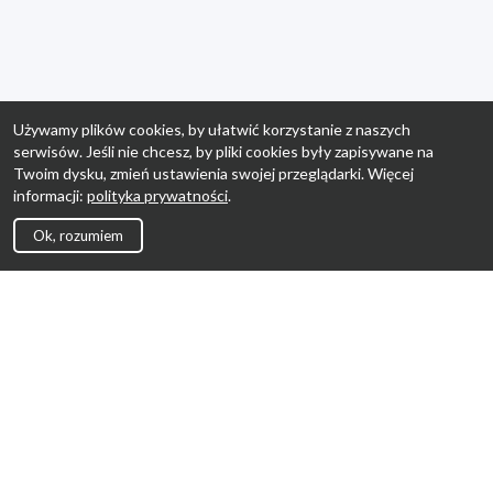
Używamy plików cookies, by ułatwić korzystanie z naszych
serwisów. Jeśli nie chcesz, by pliki cookies były zapisywane na
Twoim dysku, zmień ustawienia swojej przeglądarki. Więcej
informacji:
polityka prywatności
.
Ok, rozumiem