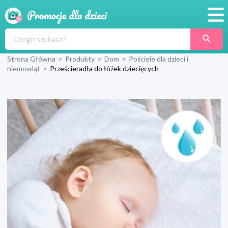
Promocje
Strona Główna
>
Produkty
>
Dom
>
Pościele dla dzieci i
Produkty
niemowląt
>
Prześcieradła do łóżek dziecięcych
Sklepy
Blog
Wyprawka