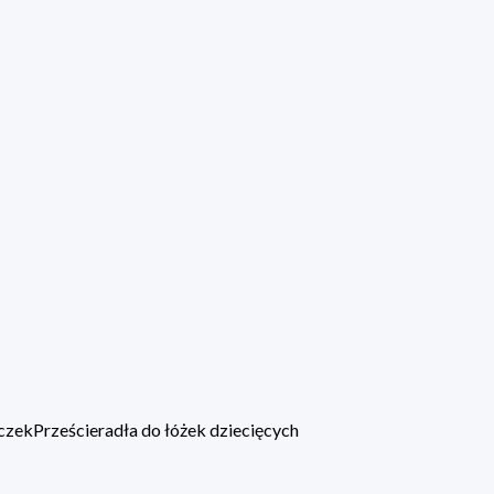
eczek
Prześcieradła do łóżek dziecięcych