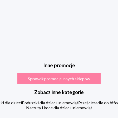
Inne promocje
Sprawdź promocje innych sklepów
Zobacz inne kategorie
i dla dzieci
Poduszki dla dzieci i niemowląt
Prześcieradła do łóż
Narzuty i koce dla dzieci i niemowląt