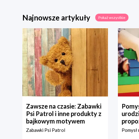
Najnowsze artykuły
Pokaż wszystkie
Zawsze na czasie: Zabawki
Pomys
Psi Patrol i inne produkty z
urodz
bajkowym motywem
propo
Zabawki Psi Patrol
Pomysł n