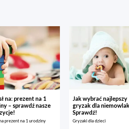
ł na: prezent na 1
Jak wybrać najlepszy
iny – sprawdź nasze
gryzak dla niemowla
zycje!
Sprawdź!
a prezent na 1 urodziny
Gryzaki dla dzieci