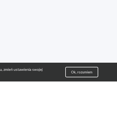
u, zmień ustawienia swojej
Ok, rozumiem
lityka Prywatności
ontakt