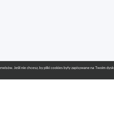
rwisów. Jeśli nie chcesz, by pliki cookies były zapisywane na Twoim dysk
a
Przepisy dla dzieci
Po
Nuumi.pl - moda online
K