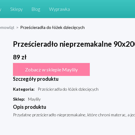
y
Sklepy
Blog
Wyprawka
niemowląt
>
Prześcieradła do łóżek dziecięcych
Prześcieradło nieprzemakalne 90x20
89
zł
Zobacz w sklepie Maylily
Szczegóły produktu
Kategoria
:
Prześcieradła do łóżek dziecięcych
Sklep
:
Maylily
Opis produktu
Przydatne prześcieradło nieprzemakalne, które chroni materac, a 