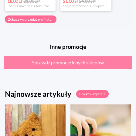
18.00 zł
21.00 zł*
21.00 zł
24.00 zł*
*najniższa cena z 30 dni przed obniżką
*najniższa cena z 30 dni przed obniżką
Zobacz wyprzedaże w Natuli
Inne promocje
Sprawdź promocje innych sklepów
Najnowsze artykuły
Pokaż wszystkie