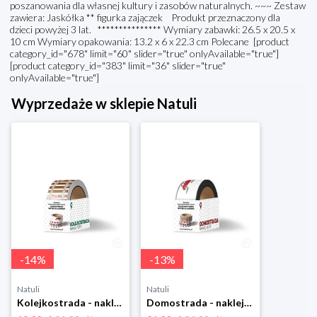
poszanowania dla własnej kultury i zasobów naturalnych. ~~~ Zestaw
zawiera: Jaskółka ** figurka zajączek Produkt przeznaczony dla
dzieci powyżej 3 lat. *************** Wymiary zabawki: 26.5 x 20.5 x
10 cm Wymiary opakowania: 13.2 x 6 x 22.3 cm Polecane [product
category_id="678" limit="60" slider="true" onlyAvailable="true"]
[product category_id="383" limit="36" slider="true"
onlyAvailable="true"]
Wyprzedaże w sklepie Natuli
-
14
%
-
13
%
Natuli
Natuli
Kolejkostrada - naklejaj tory Zuzutoys
Domostrada - naklejaj ulice Zuzutoys