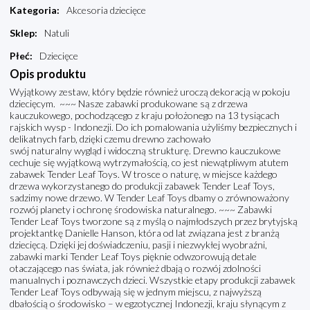
Kategoria
:
Akcesoria dziecięce
Sklep
:
Natuli
Płeć
:
Dziecięce
Opis produktu
Wyjątkowy zestaw, który będzie również uroczą dekoracją w pokoju
dziecięcym. ~~~ Nasze zabawki produkowane są z drzewa
kauczukowego, pochodzącego z kraju położonego na 13 tysiącach
rajskich wysp - Indonezji. Do ich pomalowania użyliśmy bezpiecznych i
delikatnych farb, dzięki czemu drewno zachowało
swój naturalny wygląd i widoczną strukturę. Drewno kauczukowe
cechuje się wyjątkową wytrzymałością, co jest niewątpliwym atutem
zabawek Tender Leaf Toys. W trosce o naturę, w miejsce każdego
drzewa wykorzystanego do produkcji zabawek Tender Leaf Toys,
sadzimy nowe drzewo. W Tender Leaf Toys dbamy o zrównoważony
rozwój planety i ochronę środowiska naturalnego. ~~~ Zabawki
Tender Leaf Toys tworzone są z myślą o najmłodszych przez brytyjską
projektantkę Danielle Hanson, która od lat związana jest z branżą
dziecięcą. Dzięki jej doświadczeniu, pasji i niezwykłej wyobraźni,
zabawki marki Tender Leaf Toys pięknie odwzorowują detale
otaczającego nas świata, jak również dbają o rozwój zdolności
manualnych i poznawczych dzieci. Wszystkie etapy produkcji zabawek
Tender Leaf Toys odbywają się w jednym miejscu, z najwyższą
dbałością o środowisko – w egzotycznej Indonezji, kraju słynącym z