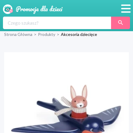
Promocje
Strona Główna
>
Produkty
>
Akcesoria dziecięce
Produkty
Sklepy
Blog
Wyprawka