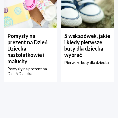
Pomysły na
5 wskazówek, jakie
prezent na Dzień
i kiedy pierwsze
Dziecka –
buty dla dziecka
nastolatkowie i
wybrać
maluchy
Pierwsze buty dla dziecka
Pomysły na prezent na
Dzień Dziecka