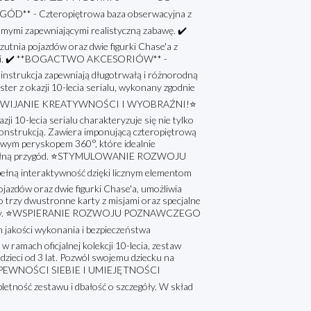
 - Czteropiętrowa baza obserwacyjna z
mymi zapewniającymi realistyczną zabawę. ✔️
nia pojazdów oraz dwie figurki Chase'a z
istorii. ✔️ **BOGACTWO AKCESORIÓW** -
i instrukcja zapewniają długotrwałą i różnorodną
r z okazji 10-lecia serialu, wykonany zgodnie
at. ⭐ROZWIJANIE KREATYWNOŚCI I WYOBRAŹNI!⭐
i 10-lecia serialu charakteryzuje się nie tylko
nstrukcją. Zawiera imponującą czteropiętrową
wym peryskopem 360°, które idealnie
wę pełną przygód. ⭐STYMULOWANIE ROZWOJU
 interaktywność dzięki licznym elementom
azdów oraz dwie figurki Chase'a, umożliwia
o trzy dwustronne karty z misjami oraz specjalne
 zabawy. ⭐WSPIERANIE ROZWOJU POZNAWCZEGO
akości wykonania i bezpieczeństwa
amach oficjalnej kolekcji 10-lecia, zestaw
dzieci od 3 lat. Pozwól swojemu dziecku na
NIE PEWNOŚCI SIEBIE I UMIEJĘTNOŚCI
ć zestawu i dbałość o szczegóły. W skład