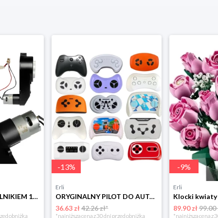
-
13
%
-
9
%
Erli
Erli
PRZEKŁADNIA Z SILNIKIEM 12V/20000rpm/45W Silnik Napęd do auta na akumulator
ORYGINALNY PILOT DO AUTA NA AKUMULATOR DLA DZIECI zdalnie sterowany 2.4 G
36.63 zł
42.26 zł*
89.90 zł
99.00 
rzed obniżką
*najniższa cena z 30 dni przed obniżką
*najniższa cena z 3