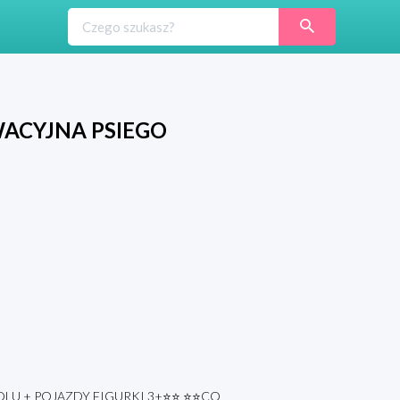
WACYJNA PSIEGO
OLU + POJAZDY FIGURKI 3+⭐⭐ ⭐⭐CO