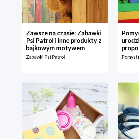
Zawsze na czasie: Zabawki
Pomys
Psi Patrol i inne produkty z
urodz
bajkowym motywem
propo
Zabawki Psi Patrol
Pomysł n