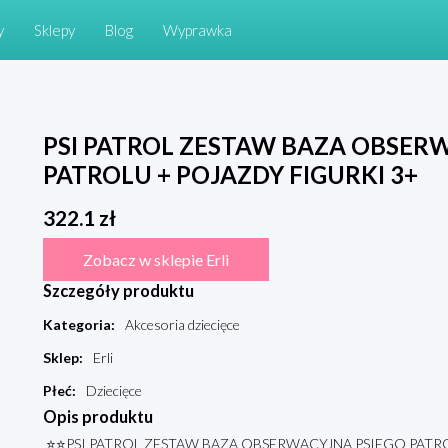
y
Sklepy
Blog
Wyprawka
PSI PATROL ZESTAW BAZA OBSER
PATROLU + POJAZDY FIGURKI 3+
322.1
zł
Zobacz w sklepie Erli
Szczegóły produktu
Kategoria
:
Akcesoria dziecięce
Sklep
:
Erli
Płeć
:
Dziecięce
Opis produktu
⭐⭐PSI PATROL ZESTAW BAZA OBSERWACYJNA PSIEGO PATR