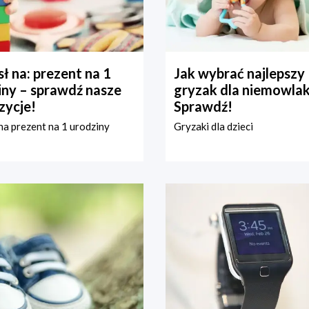
ł na: prezent na 1
Jak wybrać najlepszy
iny – sprawdź nasze
gryzak dla niemowla
zycje!
Sprawdź!
a prezent na 1 urodziny
Gryzaki dla dzieci