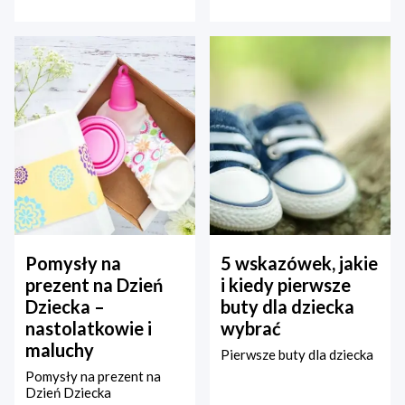
Pomysły na
5 wskazówek, jakie
prezent na Dzień
i kiedy pierwsze
Dziecka –
buty dla dziecka
nastolatkowie i
wybrać
maluchy
Pierwsze buty dla dziecka
Pomysły na prezent na
Dzień Dziecka