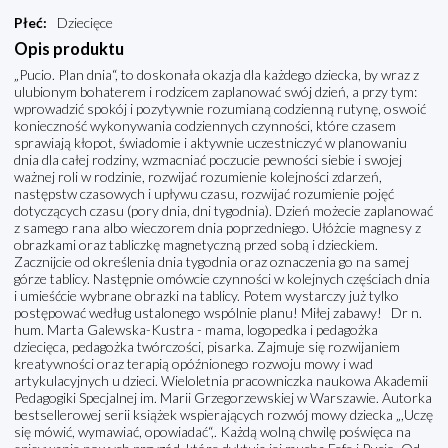
Płeć
:
Dziecięce
Opis produktu
„Pucio. Plan dnia“, to doskonała okazja dla każdego dziecka, by wraz z
ulubionym bohaterem i rodzicem zaplanować swój dzień, a przy tym:
wprowadzić spokój i pozytywnie rozumianą codzienną rutynę, oswoić
konieczność wykonywania codziennych czynności, które czasem
sprawiają kłopot, świadomie i aktywnie uczestniczyć w planowaniu
dnia dla całej rodziny, wzmacniać poczucie pewności siebie i swojej
ważnej roli w rodzinie, rozwijać rozumienie kolejności zdarzeń,
następstw czasowych i upływu czasu, rozwijać rozumienie pojęć
dotyczących czasu (pory dnia, dni tygodnia). Dzień możecie zaplanować
z samego rana albo wieczorem dnia poprzedniego. Ułóżcie magnesy z
obrazkami oraz tabliczkę magnetyczną przed sobą i dzieckiem.
Zacznijcie od określenia dnia tygodnia oraz oznaczenia go na samej
górze tablicy. Następnie omówcie czynności w kolejnych częściach dnia
i umieśćcie wybrane obrazki na tablicy. Potem wystarczy już tylko
postępować według ustalonego wspólnie planu! Miłej zabawy! Dr n.
hum. Marta Galewska-Kustra - mama, logopedka i pedagożka
dziecięca, pedagożka twórczości, pisarka. Zajmuje się rozwijaniem
kreatywności oraz terapią opóźnionego rozwoju mowy i wad
artykulacyjnych u dzieci. Wieloletnia pracowniczka naukowa Akademii
Pedagogiki Specjalnej im. Marii Grzegorzewskiej w Warszawie. Autorka
bestsellerowej serii książek wspierających rozwój mowy dziecka „,Uczę
się mówić, wymawiać, opowiadać“,. Każdą wolną chwilę poświęca na