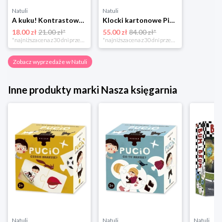
Natuli
Natuli
A kuku! Kontrastowe obrazki. Karty kontrastowe + poradnik 0+ Edgard
Klocki kartonowe Piramida Zabaw. Owoce i Warzywa Piramida zabaw
18.00 zł
21.00 zł*
55.00 zł
84.00 zł*
*najniższa cena z 30 dni przed obniżką
*najniższa cena z 30 dni przed obniżką
Zobacz wyprzedaże w Natuli
Inne produkty marki Nasza księgarnia
Natuli
Natuli
Natuli