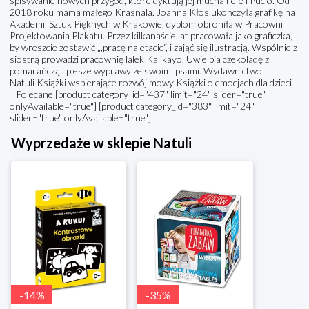
spisywanie nowych przygód, które dyktują jej mucha Fefe i Pucio. Od
2018 roku mama małego Krasnala. Joanna Kłos ukończyła grafikę na
Akademii Sztuk Pięknych w Krakowie, dyplom obroniła w Pracowni
Projektowania Plakatu. Przez kilkanaście lat pracowała jako graficzka,
by wreszcie zostawić „,pracę na etacie“, i zająć się ilustracją. Wspólnie z
siostrą prowadzi pracownię lalek Kalikayo. Uwielbia czekoladę z
pomarańczą i piesze wyprawy ze swoimi psami. Wydawnictwo
Natuli Książki wspierające rozwój mowy Książki o emocjach dla dzieci
Polecane [product category_id="437" limit="24" slider="true"
onlyAvailable="true"] [product category_id="383" limit="24"
slider="true" onlyAvailable="true"]
Wyprzedaże w sklepie Natuli
-
14
%
-
35
%