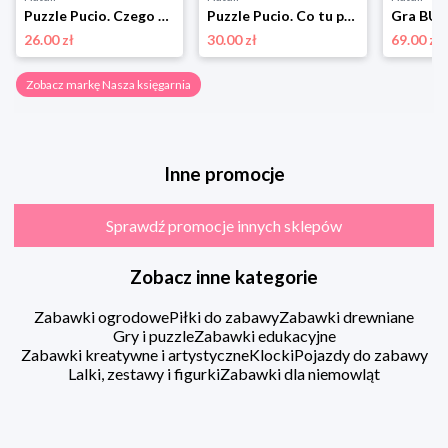
Puzzle Pucio. Czego brakuje? Nasza księgarnia
Puzzle Pucio. Co tu pasuje? Nasza księgarnia
26.00 zł
30.00 zł
69.00 zł
Zobacz markę Nasza księgarnia
Inne promocje
Sprawdź promocje innych sklepów
Zobacz inne kategorie
Zabawki ogrodowe
Piłki do zabawy
Zabawki drewniane
Gry i puzzle
Zabawki edukacyjne
Zabawki kreatywne i artystyczne
Klocki
Pojazdy do zabawy
Lalki, zestawy i figurki
Zabawki dla niemowląt