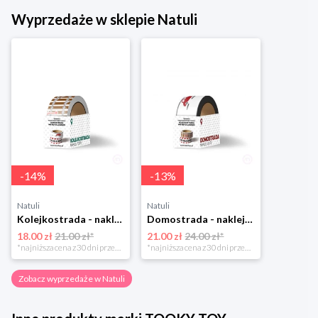
Wyprzedaże w sklepie Natuli
-
14
%
-
13
%
Natuli
Natuli
Kolejkostrada - naklejaj tory Zuzutoys
Domostrada - naklejaj ulice Zuzutoys
18.00 zł
21.00 zł*
21.00 zł
24.00 zł*
*najniższa cena z 30 dni przed obniżką
*najniższa cena z 30 dni przed obniżką
Zobacz wyprzedaże w Natuli