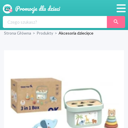
Promocje
Strona Główna
>
Produkty
>
Akcesoria dziecięce
Produkty
Sklepy
Blog
Wyprawka