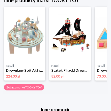
Inne produkty marki TOOKY TOY
Natuli
Natuli
Natuli
Drewniany Stół Aktywności Montessori Pętla Motoryczna, Tooky Toy Tooky toy
Statek Piracki Drewniany, Tooky Toy Tooky toy
224.00 zł
82.00 zł
73.00 zł
Zobacz markę TOOKY TOY
Inne promocje