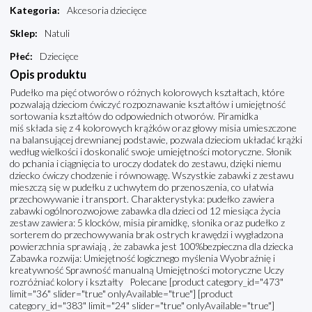
Kategoria
:
Akcesoria dziecięce
Sklep
:
Natuli
Płeć
:
Dziecięce
Opis produktu
Pudełko ma pięć otworów o różnych kolorowych kształtach, które
pozwalają dzieciom ćwiczyć rozpoznawanie kształtów i umiejętność
sortowania kształtów do odpowiednich otworów. Piramidka
miś składa się z 4 kolorowych krążków oraz głowy misia umieszczone
na balansującej drewnianej podstawie, pozwala dzieciom układać krążki
według wielkości i doskonalić swoje umiejętności motoryczne. Słonik
do pchania i ciągnięcia to uroczy dodatek do zestawu, dzięki niemu
dziecko ćwiczy chodzenie i równowagę. Wszystkie zabawki z zestawu
mieszczą się w pudełku z uchwytem do przenoszenia, co ułatwia
przechowywanie i transport. Charakterystyka: pudełko zawiera
zabawki ogólnorozwojowe zabawka dla dzieci od 12 miesiąca życia
zestaw zawiera: 5 klocków, misia piramidkę, słonika oraz pudełko z
sorterem do przechowywania brak ostrych krawędzi i wygładzona
powierzchnia sprawiają , że zabawka jest 100%bezpieczna dla dziecka
Zabawka rozwija: Umiejętność logicznego myślenia Wyobraźnię i
kreatywność Sprawność manualną Umiejętności motoryczne Uczy
rozróżniać kolory i kształty Polecane [product category_id="473"
limit="36" slider="true" onlyAvailable="true"] [product
category_id="383" limit="24" slider="true" onlyAvailable="true"]