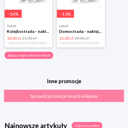
-
14
%
-
13
%
Natuli
Natuli
Kolejkostrada - naklejaj tory Zuzutoys
Domostrada - naklejaj ulice Zuzutoys
18.00 zł
21.00 zł*
21.00 zł
24.00 zł*
*najniższa cena z 30 dni przed obniżką
*najniższa cena z 30 dni przed obniżką
Zobacz wyprzedaże w Natuli
Inne promocje
Sprawdź promocje innych sklepów
Najnowsze artykuły
Pokaż wszystkie