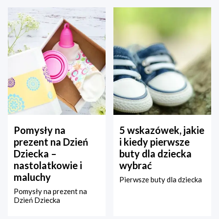
Pomysły na
5 wskazówek, jakie
prezent na Dzień
i kiedy pierwsze
Dziecka –
buty dla dziecka
nastolatkowie i
wybrać
maluchy
Pierwsze buty dla dziecka
Pomysły na prezent na
Dzień Dziecka