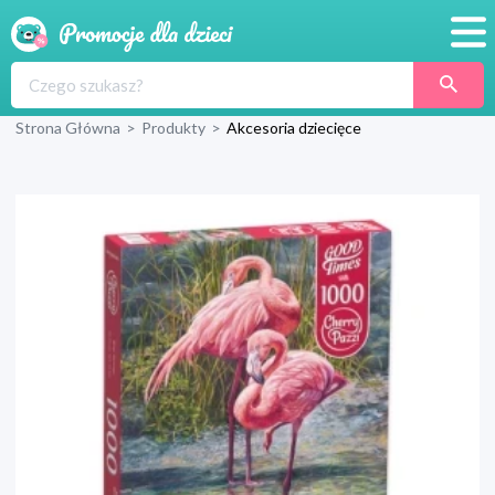
Promocje
Strona Główna
>
Produkty
>
Akcesoria dziecięce
Produkty
Sklepy
Blog
Wyprawka