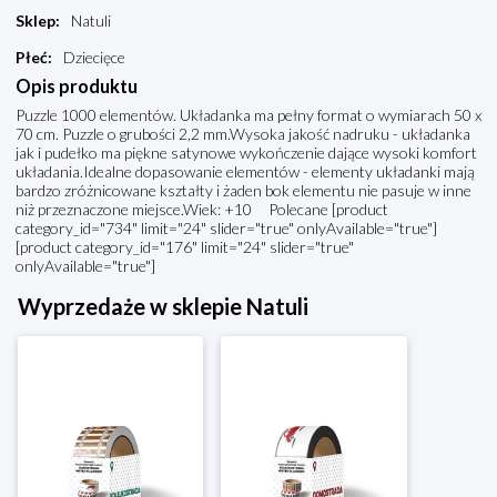
Sklep
:
Natuli
Płeć
:
Dziecięce
Opis produktu
Puzzle 1000 elementów. Układanka ma pełny format o wymiarach 50 x
70 cm. Puzzle o grubości 2,2 mm.Wysoka jakość nadruku - układanka
jak i pudełko ma piękne satynowe wykończenie dające wysoki komfort
układania.Idealne dopasowanie elementów - elementy układanki mają
bardzo zróżnicowane kształty i żaden bok elementu nie pasuje w inne
niż przeznaczone miejsce.Wiek: +10 Polecane [product
category_id="734" limit="24" slider="true" onlyAvailable="true"]
[product category_id="176" limit="24" slider="true"
onlyAvailable="true"]
Wyprzedaże w sklepie Natuli