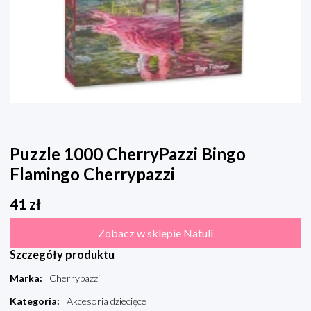
Puzzle 1000 CherryPazzi Bingo
Flamingo Cherrypazzi
41
zł
Zobacz w sklepie Natuli
Szczegóły produktu
Marka
:
Cherrypazzi
Kategoria
:
Akcesoria dziecięce