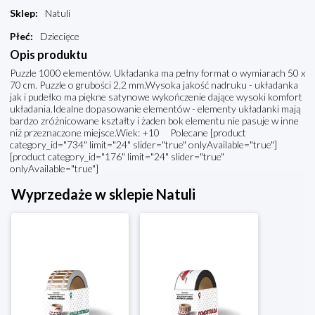
Sklep
:
Natuli
Płeć
:
Dziecięce
Opis produktu
Puzzle 1000 elementów. Układanka ma pełny format o wymiarach 50 x
70 cm. Puzzle o grubości 2,2 mm.Wysoka jakość nadruku - układanka
jak i pudełko ma piękne satynowe wykończenie dające wysoki komfort
układania.Idealne dopasowanie elementów - elementy układanki mają
bardzo zróżnicowane kształty i żaden bok elementu nie pasuje w inne
niż przeznaczone miejsce.Wiek: +10 Polecane [product
category_id="734" limit="24" slider="true" onlyAvailable="true"]
[product category_id="176" limit="24" slider="true"
onlyAvailable="true"]
Wyprzedaże w sklepie Natuli