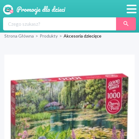
Promocje
Strona Główna
>
Produkty
>
Akcesoria dziecięce
Produkty
Sklepy
Blog
Wyprawka