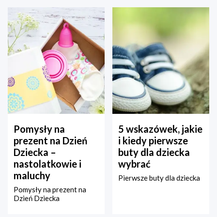
Pomysły na
5 wskazówek, jakie
prezent na Dzień
i kiedy pierwsze
Dziecka –
buty dla dziecka
nastolatkowie i
wybrać
maluchy
Pierwsze buty dla dziecka
Pomysły na prezent na
Dzień Dziecka