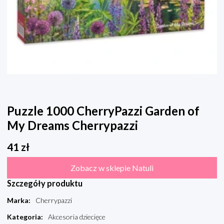
Puzzle 1000 CherryPazzi Garden of
My Dreams Cherrypazzi
41
zł
Zobacz w sklepie Natuli
Szczegóły produktu
Marka
:
Cherrypazzi
Kategoria
:
Akcesoria dziecięce