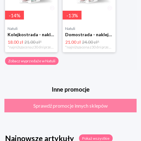
-
14
%
-
13
%
Natuli
Natuli
Kolejkostrada - naklejaj tory Zuzutoys
Domostrada - naklejaj ulice Zuzutoys
18.00 zł
21.00 zł*
21.00 zł
24.00 zł*
*najniższa cena z 30 dni przed obniżką
*najniższa cena z 30 dni przed obniżką
Zobacz wyprzedaże w Natuli
Inne promocje
Sprawdź promocje innych sklepów
Najnowsze artykuły
Pokaż wszystkie