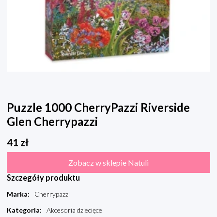
Puzzle 1000 CherryPazzi Riverside
Glen Cherrypazzi
41
zł
Zobacz w sklepie Natuli
Szczegóły produktu
Marka
:
Cherrypazzi
Kategoria
:
Akcesoria dziecięce