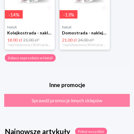
-
14
%
-
13
%
Natuli
Natuli
Kolejkostrada - naklejaj tory Zuzutoys
Domostrada - naklejaj ulice Zuzutoys
18.00 zł
21.00 zł*
21.00 zł
24.00 zł*
*najniższa cena z 30 dni przed obniżką
*najniższa cena z 30 dni przed obniżką
Zobacz wyprzedaże w Natuli
Inne promocje
Sprawdź promocje innych sklepów
Najnowsze artykuły
Pokaż wszystkie