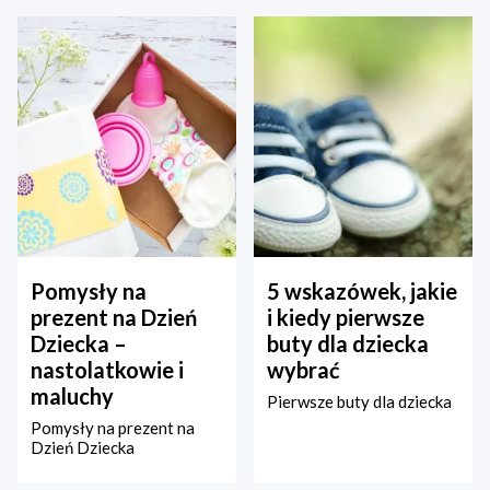
Pomysły na
5 wskazówek, jakie
prezent na Dzień
i kiedy pierwsze
Dziecka –
buty dla dziecka
nastolatkowie i
wybrać
maluchy
Pierwsze buty dla dziecka
Pomysły na prezent na
Dzień Dziecka