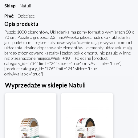
Sklep
:
Natuli
Płeć
:
Dziecięce
Opis produktu
Puzzle 1000 elementów. Układanka ma pełny format o wymiarach 50 x
70 cm. Puzzle o grubości 2,2 mm.Wysoka jakość nadruku - układanka
jak i pudełko ma piękne satynowe wykończenie dające wysoki komfort
układania.Idealne dopasowanie elementów - elementy układanki mają
bardzo zróżnicowane kształty i żaden bok elementu nie pasuje w inne
niż przeznaczone miejsce.Wiek: +10 Polecane [product
category_id="734" limit="24" slider="true" onlyAvailable="true"]
[product category_id="176" limit="24" slider="true"
onlyAvailable="true"]
Wyprzedaże w sklepie Natuli