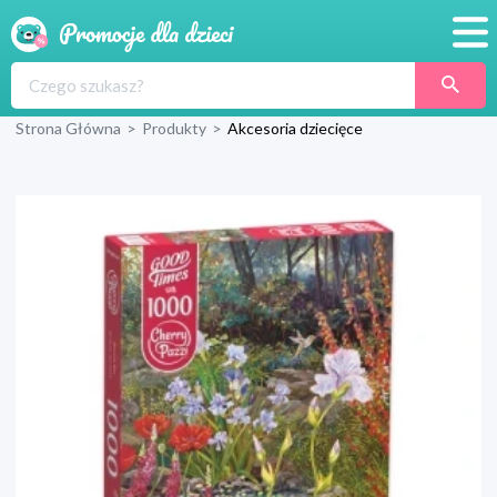
Promocje
Strona Główna
>
Produkty
>
Akcesoria dziecięce
Produkty
Sklepy
Blog
Wyprawka