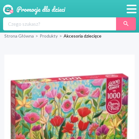
Promocje
Strona Główna
>
Produkty
>
Akcesoria dziecięce
Produkty
Sklepy
Blog
Wyprawka