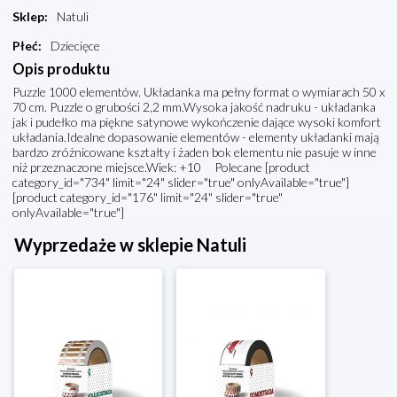
Sklep
:
Natuli
Płeć
:
Dziecięce
Opis produktu
Puzzle 1000 elementów. Układanka ma pełny format o wymiarach 50 x
70 cm. Puzzle o grubości 2,2 mm.Wysoka jakość nadruku - układanka
jak i pudełko ma piękne satynowe wykończenie dające wysoki komfort
układania.Idealne dopasowanie elementów - elementy układanki mają
bardzo zróżnicowane kształty i żaden bok elementu nie pasuje w inne
niż przeznaczone miejsce.Wiek: +10 Polecane [product
category_id="734" limit="24" slider="true" onlyAvailable="true"]
[product category_id="176" limit="24" slider="true"
onlyAvailable="true"]
Wyprzedaże w sklepie Natuli