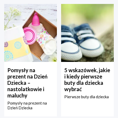
Pomysły na
5 wskazówek, jakie
prezent na Dzień
i kiedy pierwsze
Dziecka –
buty dla dziecka
nastolatkowie i
wybrać
maluchy
Pierwsze buty dla dziecka
Pomysły na prezent na
Dzień Dziecka