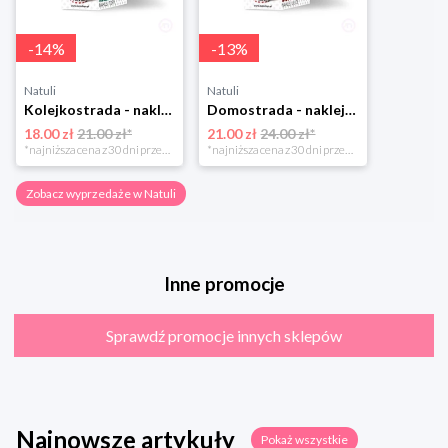
-
14
%
-
13
%
Natuli
Natuli
Kolejkostrada - naklejaj tory Zuzutoys
Domostrada - naklejaj ulice Zuzutoys
18.00 zł
21.00 zł*
21.00 zł
24.00 zł*
*najniższa cena z 30 dni przed obniżką
*najniższa cena z 30 dni przed obniżką
Zobacz wyprzedaże w Natuli
Inne promocje
Sprawdź promocje innych sklepów
Najnowsze artykuły
Pokaż wszystkie