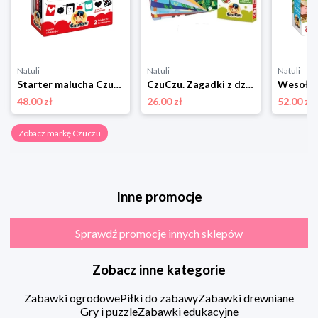
Natuli
Natuli
Natuli
Starter malucha Czuczu
CzuCzu. Zagadki z dziurką dla dzieci 4+ Czuczu
48.00 zł
26.00 zł
52.00 zł
Zobacz markę Czuczu
Inne promocje
Sprawdź promocje innych sklepów
Zobacz inne kategorie
Zabawki ogrodowe
Piłki do zabawy
Zabawki drewniane
Gry i puzzle
Zabawki edukacyjne