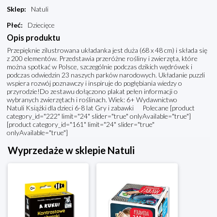
Sklep
:
Natuli
Płeć
:
Dziecięce
Opis produktu
Przepięknie zilustrowana układanka jest duża (68 x 48 cm) i składa się
z 200 elementów. Przedstawia przeróżne rośliny i zwierzęta, które
można spotkać w Polsce, szczególnie podczas dzikich wędrówek i
podczas odwiedzin 23 naszych parków narodowych. Układanie puzzli
wspiera rozwój poznawczy i inspiruje do pogłębiania wiedzy o
przyrodzie!Do zestawu dołączono plakat pełen informacji o
wybranych zwierzętach i roślinach. Wiek: 6+ Wydawnictwo
Natuli Książki dla dzieci 6-8 lat Gry i zabawki Polecane [product
category_id="222" limit="24" slider="true" onlyAvailable="true"]
[product category_id="161" limit="24" slider="true"
onlyAvailable="true"]
Wyprzedaże w sklepie Natuli