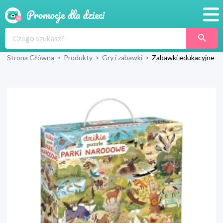
Promocje
Strona Główna
>
Produkty
>
Gry i zabawki
>
Zabawki edukacyjne
Produkty
Sklepy
Blog
Wyprawka