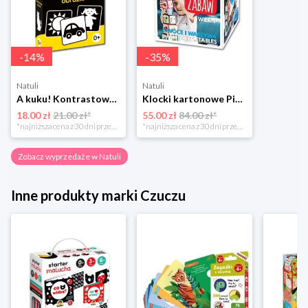
-
14
%
-
35
%
Natuli
Natuli
A kuku! Kontrastowe obrazki. Karty kontrastowe + poradnik 0+ Edgard
Klocki kartonowe Piramida Zabaw. Owoce i Warzywa Piramida zabaw
18.00 zł
21.00 zł*
55.00 zł
84.00 zł*
*najniższa cena z 30 dni przed obniżką
*najniższa cena z 30 dni przed obniżką
Zobacz wyprzedaże w Natuli
Inne produkty marki Czuczu