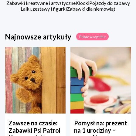
Zabawki kreatywne i artystyczne
Klocki
Pojazdy do zabawy
Lalki, zestawy i figurki
Zabawki dla niemowląt
Najnowsze artykuły
Pokaż wszystkie
Zawsze na czasie:
Pomysł na: prezent
Zabawki Psi Patrol
na 1 urodziny –