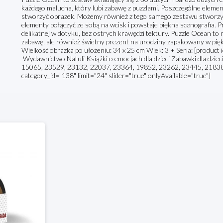
każdego malucha, który lubi zabawę z puzzlami. Poszczególne elemen
stworzyć obrazek. Możemy również z tego samego zestawu stworzyć
elementy połączyć ze sobą na wcisk i powstaje piękna scenografia. P
delikatnej w dotyku, bez ostrych krawędzi tektury. Puzzle Ocean to
zabawę, ale również świetny prezent na urodziny zapakowany w pię
Wielkość obrazka po ułożeniu: 34 x 25 cm Wiek: 3 + Seria: [product
Wydawnictwo Natuli Książki o emocjach dla dzieci Zabawki dla dzie
15065, 23529, 23132, 22037, 23364, 19852, 23262, 23445, 21838, 
category_id="138" limit="24" slider="true" onlyAvailable="true"]