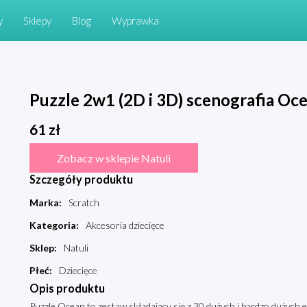
y
Sklepy
Blog
Wyprawka
Puzzle 2w1 (2D i 3D) scenografia Oc
61
zł
Zobacz w sklepie Natuli
Szczegóły produktu
Marka
:
Scratch
Kategoria
:
Akcesoria dziecięce
Sklep
:
Natuli
Płeć
:
Dziecięce
Opis produktu
Puzzle Ocean to zestaw składający się z 30 dużych i bardzo dużych