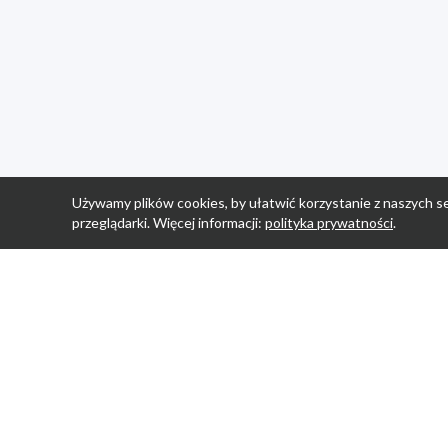
Używamy plików cookies, by ułatwić korzystanie z naszych se
przeglądarki. Więcej informacji:
polityka prywatności
.
Strona Główn
Promocje
Sklepy
Wyprawka