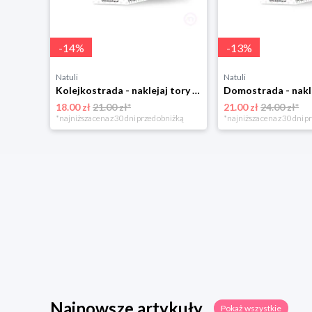
-
14
%
-
13
%
Natuli
Natuli
Kolejkostrada - naklejaj tory Zuzutoys
18.00 zł
21.00 zł*
21.00 zł
24.00 zł*
*najniższa cena z 30 dni przed obniżką
*najniższa cena z 30 dni p
Najnowsze artykuły
Pokaż wszystkie