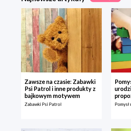
Zawsze na czasie: Zabawki
Pomys
Psi Patrol i inne produkty z
urodz
bajkowym motywem
propo
Zabawki Psi Patrol
Pomysł n