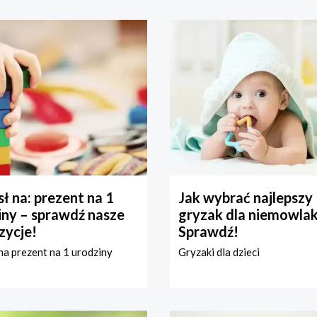
ł na: prezent na 1
Jak wybrać najlepszy
iny – sprawdź nasze
gryzak dla niemowla
zycje!
Sprawdź!
a prezent na 1 urodziny
Gryzaki dla dzieci