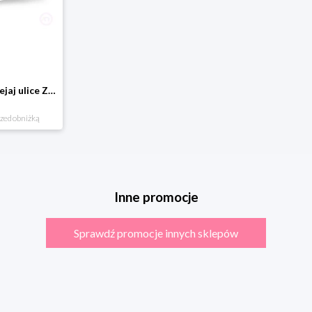
Domostrada - naklejaj ulice Zuzutoys
rzed obniżką
Inne promocje
Sprawdź promocje innych sklepów