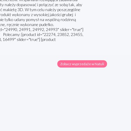
ty należy dopasować i połączyć ze sobą tak, aby
 makietę 3D. W tym celu należy poszczególne
rodukt wykonany z wysokiej jakości grubej i
 nie tylko udany pomysł na wspólną rodzinną
kne, ręcznie wykonane pudełko.
 id="24990, 24991, 24992, 24993" slider="true"]
ci Polecamy: [product id="22274, 23852, 23455,
16499" slider="true"] [product
Zobacz wyprzedaże w Natuli