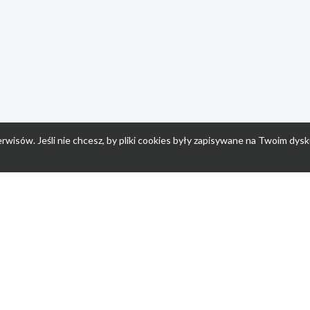
rwisów. Jeśli nie chcesz, by pliki cookies były zapisywane na Twoim dysk
a
Przepisy dla dzieci
Po
Nuumi.pl - moda online
K
Megarabaty.pl
Re