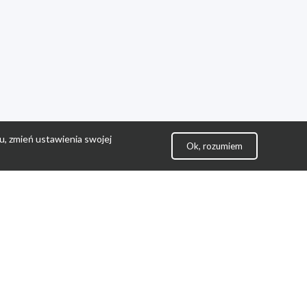
u, zmień ustawienia swojej
Ok, rozumiem
lityka Prywatności
ontakt
gulamin