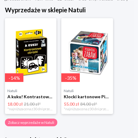
Wyprzedaże w sklepie Natuli
-
14
%
-
35
%
Natuli
Natuli
A kuku! Kontrastowe obrazki. Karty kontrastowe + poradnik 0+ Edgard
Klocki kartonowe Piramida Zabaw. Owoce i Warzywa Piramida zabaw
18.00 zł
21.00 zł*
55.00 zł
84.00 zł*
*najniższa cena z 30 dni przed obniżką
*najniższa cena z 30 dni przed obniżką
Zobacz wyprzedaże w Natuli