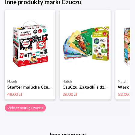
Inne produkty marki Czuczu
Natuli
Natuli
Natuli
Starter malucha Czuczu
CzuCzu. Zagadki z dziurką dla dzieci 4+ Czuczu
48.00 zł
26.00 zł
52.00 zł
Zobacz markę Czuczu
Inne promocje