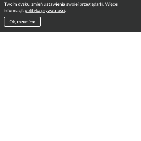
Twoim dysku, zmień ustawienia swojej przeglądarki. Więcej
informacji:
polityka prywatności
.
Ok, rozumiem
Strona Główna
Promocje
Sklepy