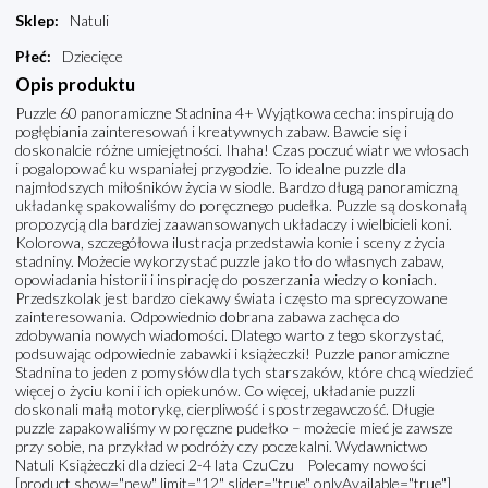
Sklep
:
Natuli
Płeć
:
Dziecięce
Opis produktu
Puzzle 60 panoramiczne Stadnina 4+ Wyjątkowa cecha: inspirują do
pogłębiania zainteresowań i kreatywnych zabaw. Bawcie się i
doskonalcie różne umiejętności. Ihaha! Czas poczuć wiatr we włosach
i pogalopować ku wspaniałej przygodzie. To idealne puzzle dla
najmłodszych miłośników życia w siodle. Bardzo długą panoramiczną
układankę spakowaliśmy do poręcznego pudełka. Puzzle są doskonałą
propozycją dla bardziej zaawansowanych układaczy i wielbicieli koni.
Kolorowa, szczegółowa ilustracja przedstawia konie i sceny z życia
stadniny. Możecie wykorzystać puzzle jako tło do własnych zabaw,
opowiadania historii i inspirację do poszerzania wiedzy o koniach.
Przedszkolak jest bardzo ciekawy świata i często ma sprecyzowane
zainteresowania. Odpowiednio dobrana zabawa zachęca do
zdobywania nowych wiadomości. Dlatego warto z tego skorzystać,
podsuwając odpowiednie zabawki i książeczki! Puzzle panoramiczne
Stadnina to jeden z pomysłów dla tych starszaków, które chcą wiedzieć
więcej o życiu koni i ich opiekunów. Co więcej, układanie puzzli
doskonali małą motorykę, cierpliwość i spostrzegawczość. Długie
puzzle zapakowaliśmy w poręczne pudełko – możecie mieć je zawsze
przy sobie, na przykład w podróży czy poczekalni. Wydawnictwo
Natuli Książeczki dla dzieci 2-4 lata CzuCzu Polecamy nowości
[product show="new" limit="12" slider="true" onlyAvailable="true"]