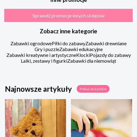
Sprawdź promocje innych sklepów
Zobacz inne kategorie
Zabawki ogrodowe
Piłki do zabawy
Zabawki drewniane
Gry i puzzle
Zabawki edukacyjne
Zabawki kreatywne i artystyczne
Klocki
Pojazdy do zabawy
Lalki, zestawy i figurki
Zabawki dla niemowląt
Najnowsze artykuły
Pokaż wszystkie