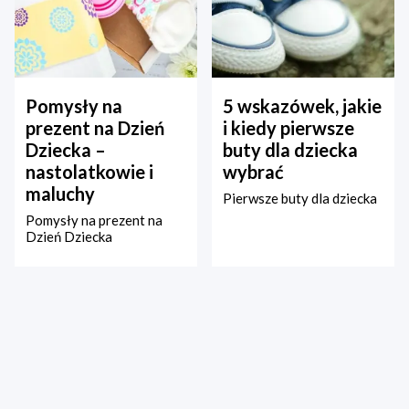
Pomysły na
5 wskazówek, jakie
prezent na Dzień
i kiedy pierwsze
Dziecka –
buty dla dziecka
nastolatkowie i
wybrać
maluchy
Pierwsze buty dla dziecka
Pomysły na prezent na
Dzień Dziecka