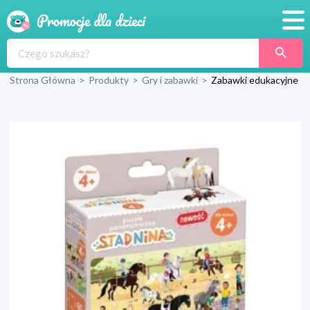
Promocje
Strona Główna
>
Produkty
>
Gry i zabawki
>
Zabawki edukacyjne
Produkty
Sklepy
Blog
Wyprawka