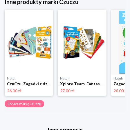
Inne produkty marki Czuczu
Natuli
Natuli
Natuli
CzuCzu. Zagadki z dziurką dla dzieci 5+ Czuczu
Xplore Team. Fantastyczne gry logiczne 6-7 lat Czuczu
26.00 zł
27.00 zł
26.00 zł
Zobacz markę Czuczu
Inne promocje