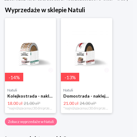
Wyprzedaże w sklepie Natuli
-
14
%
-
13
%
Natuli
Natuli
Kolejkostrada - naklejaj tory Zuzutoys
Domostrada - naklejaj ulice Zuzutoys
18.00 zł
21.00 zł*
21.00 zł
24.00 zł*
*najniższa cena z 30 dni przed obniżką
*najniższa cena z 30 dni przed obniżką
Zobacz wyprzedaże w Natuli