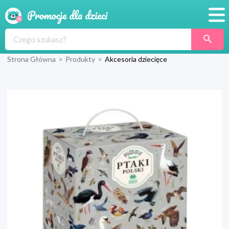
Promocje
Strona Główna
>
Produkty
>
Akcesoria dziecięce
Produkty
Sklepy
Blog
Wyprawka