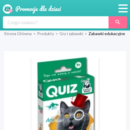
Promocje
Strona Główna
>
Produkty
>
Gry i zabawki
>
Zabawki edukacyjne
Produkty
Sklepy
Blog
Wyprawka