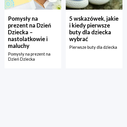
Pomysły na
5 wskazówek, jakie
prezent na Dzień
i kiedy pierwsze
Dziecka –
buty dla dziecka
nastolatkowie i
wybrać
maluchy
Pierwsze buty dla dziecka
Pomysły na prezent na
Dzień Dziecka