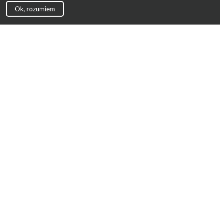
Ok, rozumiem
Strona Główna
Promocje
Sklepy
Wyprawka