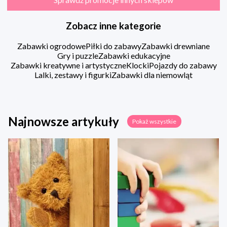
Zobacz inne kategorie
Zabawki ogrodowe
Piłki do zabawy
Zabawki drewniane
Gry i puzzle
Zabawki edukacyjne
Zabawki kreatywne i artystyczne
Klocki
Pojazdy do zabawy
Lalki, zestawy i figurki
Zabawki dla niemowląt
Najnowsze artykuły
Pokaż wszystkie