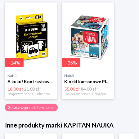
-
14
%
-
35
%
Natuli
Natuli
A kuku! Kontrastowe obrazki. Karty kontrastowe + poradnik 0+ Edgard
Klocki kartonowe Piramida Zabaw. Owoce i Warzywa Piramida zabaw
18.00 zł
21.00 zł*
55.00 zł
84.00 zł*
*najniższa cena z 30 dni przed obniżką
*najniższa cena z 30 dni przed obniżką
Zobacz wyprzedaże w Natuli
Inne produkty marki KAPITAN NAUKA