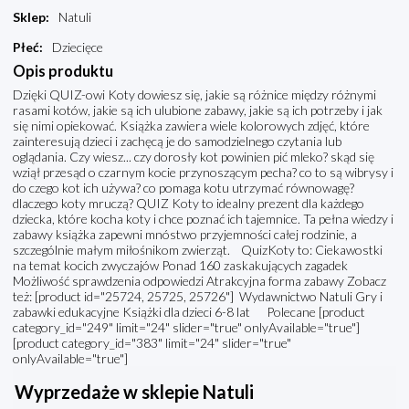
Sklep
:
Natuli
Płeć
:
Dziecięce
Opis produktu
Dzięki QUIZ-owi Koty dowiesz się, jakie są różnice między różnymi
rasami kotów, jakie są ich ulubione zabawy, jakie są ich potrzeby i jak
się nimi opiekować. Książka zawiera wiele kolorowych zdjęć, które
zainteresują dzieci i zachęcą je do samodzielnego czytania lub
oglądania. Czy wiesz... czy dorosły kot powinien pić mleko? skąd się
wziął przesąd o czarnym kocie przynoszącym pecha? co to są wibrysy i
do czego kot ich używa? co pomaga kotu utrzymać równowagę?
dlaczego koty mruczą? QUIZ Koty to idealny prezent dla każdego
dziecka, które kocha koty i chce poznać ich tajemnice. Ta pełna wiedzy i
zabawy książka zapewni mnóstwo przyjemności całej rodzinie, a
szczególnie małym miłośnikom zwierząt. QuizKoty to: Ciekawostki
na temat kocich zwyczajów Ponad 160 zaskakujących zagadek
Możliwość sprawdzenia odpowiedzi Atrakcyjna forma zabawy Zobacz
też: [product id="25724, 25725, 25726"] Wydawnictwo Natuli Gry i
zabawki edukacyjne Książki dla dzieci 6-8 lat Polecane [product
category_id="249" limit="24" slider="true" onlyAvailable="true"]
[product category_id="383" limit="24" slider="true"
onlyAvailable="true"]
Wyprzedaże w sklepie Natuli