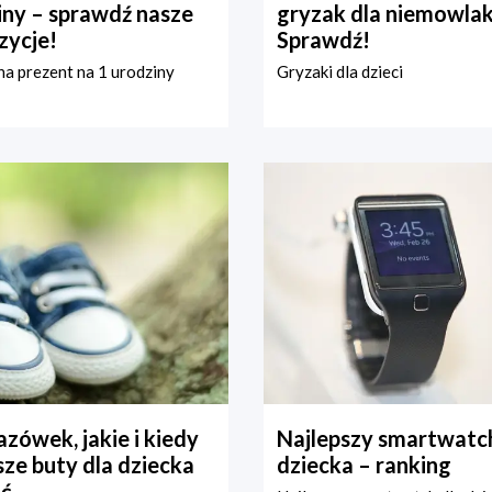
iny – sprawdź nasze
gryzak dla niemowla
zycje!
Sprawdź!
a prezent na 1 urodziny
Gryzaki dla dzieci
zówek, jakie i kiedy
Najlepszy smartwatch
ze buty dla dziecka
dziecka – ranking
ć