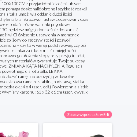
0CM z przyjaciółmi i dziećmi lub sam,
ołem pomaga doskonalić obronę i szybkość reakcji
na sitaka umożliwia oddanie dużej ilości
chylenia bramki pozwoli ustawić oczekiwany czas
wiele podań i różne warunki pogodowe
 będziesz mógł jednocześnie doskonalić
umożliwi Ci ćwiczenie ustawienia w momencie
ie zbliżony do rzeczywistości i pozwoli
ceniona – czy to w wersji podstawowej, czy też
ywek bramkarza i doskonalić umiejętności
poprawnego ułożenia stopy przy przyjęciu piłki,
ałych materiałów gwarantuje Twoje sukcesy
pogodowe. ZMIANA KĄTA NACHYLENIA Regulacja
owrotnego dla lotu piłki. LEKKA I
b złożyć ramę, lub odłożyć ją w dowolne
owo stalowa rama ze stabilną podstawą, siatka
oczka ok.: 4 x 4 (szer. x dł.) Powierzchnia siatki:
Wymiary kartonu: 61 x 32 x 6 cm (szer. x wys. x
Zobacz wyprzedaże w Erli