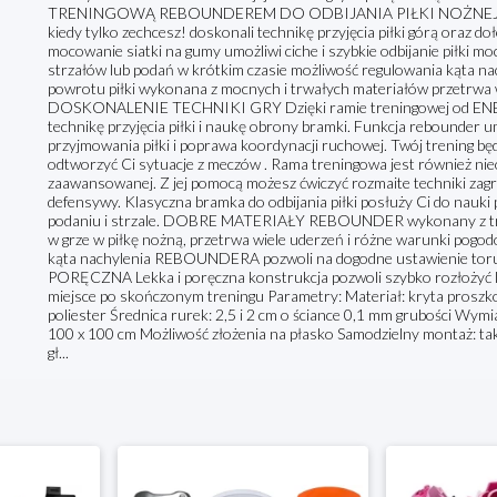
TRENINGOWĄ REBOUNDEREM DO ODBIJANIA PIŁKI NOŻNEJ 100X10
kiedy tylko zechcesz! doskonali technikę przyjęcia piłki górą oraz d
mocowanie siatki na gumy umożliwi ciche i szybkie odbijanie piłki moc
strzałów lub podań w krótkim czasie możliwość regulowania kąta na
powrotu piłki wykonana z mocnych i trwałych materiałów przetrwa 
DOSKONALENIE TECHNIKI GRY Dzięki ramie treningowej od ENERO
technikę przyjęcia piłki i naukę obrony bramki. Funkcja rebounder 
przyjmowania piłki i poprawa koordynacji ruchowej. Twój trening będz
odtworzyć Ci sytuacje z meczów . Rama treningowa jest również nieo
zaawansowanej. Z jej pomocą możesz ćwiczyć rozmaite techniki zagr
defensywy. Klasyczna bramka do odbijania piłki posłuży Ci do nauki 
podaniu i strzale. DOBRE MATERIAŁY REBOUNDER wykonany z trw
w grze w piłkę nożną, przetrwa wiele uderzeń i różne warunki 
kąta nachylenia REBOUNDERA pozwoli na dogodne ustawienie toru p
PORĘCZNA Lekka i poręczna konstrukcja pozwoli szybko rozłożyć lu
miejsce po skończonym treningu Parametry: Materiał: kryta proszk
poliester Średnica rurek: 2,5 i 2 cm o ściance 0,1 mm grubości Wymiar 
100 x 100 cm Możliwość złożenia na płasko Samodzielny montaż: tak 
gł...