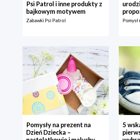
Psi Patrol i inne produkty z
urodz
bajkowym motywem
propo
Zabawki Psi Patrol
Pomysł n
Pomysły na prezent na
5 wska
Dzień Dziecka –
pierws
nastolatkowie i maluchy
wybra