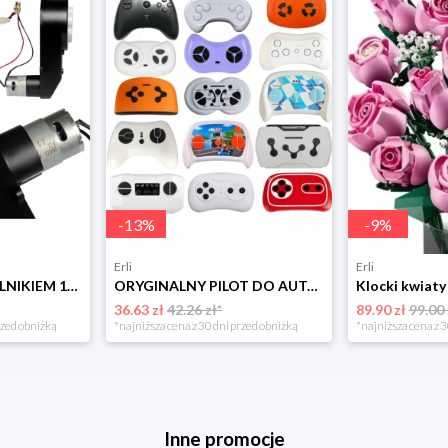
-
13
%
-
9
%
Erli
Erli
PRZEKŁADNIA Z SILNIKIEM 12V/20000rpm/45W Silnik Napęd do auta na akumulator
ORYGINALNY PILOT DO AUTA NA AKUMULATOR DLA DZIECI zdalnie sterowany 2.4 G
36.63 zł
42.26 zł*
89.90 zł
99.00 
rzed obniżką
*najniższa cena z 30 dni przed obniżką
*najniższa cena z 3
Inne promocje