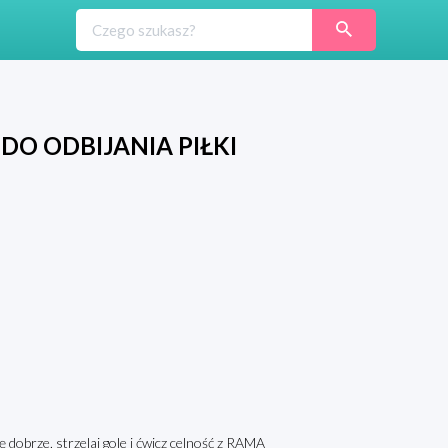
O ODBIJANIA PIŁKI
 dobrze, strzelaj gole i ćwicz celność z RAMĄ