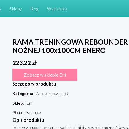
y
Sklepy
Blog
Wyprawka
RAMA TRENINGOWA REBOUNDER D
NOŻNEJ 100x100CM ENERO
223.22
zł
Zobacz w sklepie Erli
Szczegóły produktu
Kategoria
:
Akcesoria dziecięce
Sklep
:
Erli
Płeć
:
Dziecięce
Opis produktu
Marzysz o udoskonaleniu swojej techniki gry w piłkę nożną ? Baw się