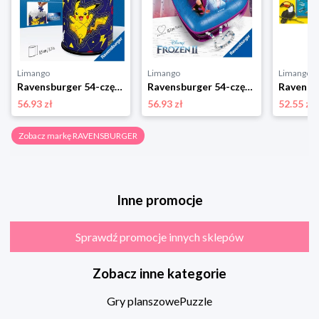
Limango
Limango
Limango
Ravensburger 54-częściowe puzzle 3D "Utensilo Pokémon" - 6+ rozmiar: onesize
Ravensburger 54-częściowe puzzle 3D "Kraina Lodu 2" - 6+ rozmiar: onesize
56.93 zł
56.93 zł
52.55 zł
Zobacz markę RAVENSBURGER
Inne promocje
Sprawdź promocje innych sklepów
Zobacz inne kategorie
Gry planszowe
Puzzle