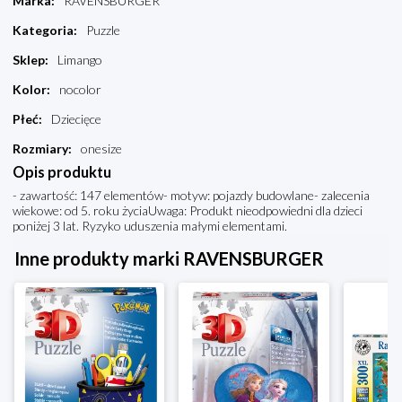
Marka
:
RAVENSBURGER
Kategoria
:
Puzzle
Sklep
:
Limango
Kolor
:
nocolor
Płeć
:
Dziecięce
Rozmiary
:
onesize
Opis produktu
- zawartość: 147 elementów- motyw: pojazdy budowlane- zalecenia
wiekowe: od 5. roku życiaUwaga: Produkt nieodpowiedni dla dzieci
poniżej 3 lat. Ryzyko uduszenia małymi elementami.
Inne produkty marki RAVENSBURGER