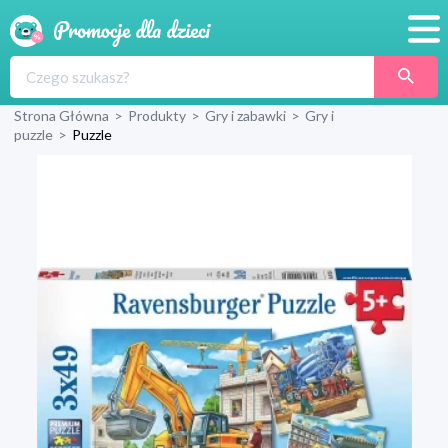
Promocje
Strona Główna
>
Produkty
>
Gry i zabawki
>
Gry i
Produkty
puzzle
>
Puzzle
Sklepy
Blog
Wyprawka