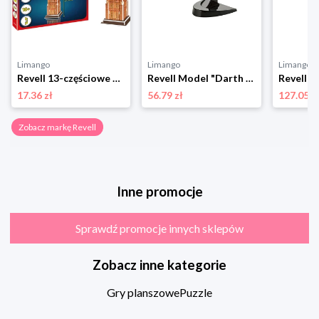
Limango
Limango
Limango
Revell 13-częściowe puzzle 3D "Big Ben" - 10+ rozmiar: onesize
Revell Model "Darth Maul's Sith Infiltrator" do złożenia - 10+ rozmiar: onesize
17.36 zł
56.79 zł
127.05 z
Zobacz markę Revell
Inne promocje
Sprawdź promocje innych sklepów
Zobacz inne kategorie
Gry planszowe
Puzzle