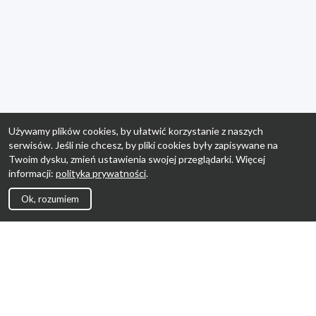
Używamy plików cookies, by ułatwić korzystanie z naszych
serwisów. Jeśli nie chcesz, by pliki cookies były zapisywane na
Twoim dysku, zmień ustawienia swojej przeglądarki. Więcej
informacji:
polityka prywatności
.
Ok, rozumiem