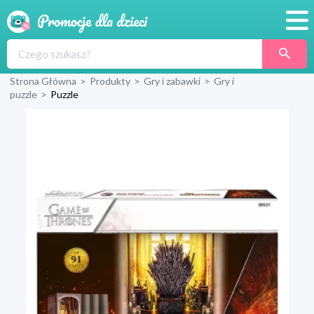
Promocje
Strona Główna
>
Produkty
>
Gry i zabawki
>
Gry i
Produkty
puzzle
>
Puzzle
Sklepy
Blog
Wyprawka