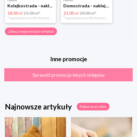
Kolejkostrada - naklejaj tory Zuzutoys
Domostrada - naklejaj ulice Zuzutoys
18.00 zł
21.00 zł*
21.00 zł
24.00 zł*
*najniższa cena z 30 dni przed obniżką
*najniższa cena z 30 dni przed obniżką
Zobacz wyprzedaże w Natuli
Inne promocje
Sprawdź promocje innych sklepów
Najnowsze artykuły
Pokaż wszystkie