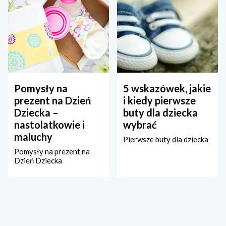
Pomysły na
5 wskazówek, jakie
prezent na Dzień
i kiedy pierwsze
Dziecka –
buty dla dziecka
nastolatkowie i
wybrać
maluchy
Pierwsze buty dla dziecka
Pomysły na prezent na
Dzień Dziecka