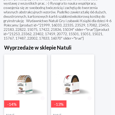
wystawę z wszystkich prac. :-) Rysogra to nauka współpracy,
oswojenia się ze swobodną twóczością i zachętą do tworzenia
własnych abstrakcyjnych wzorów. Pudełko zawiera:talię 66 dużych,
dwustronnych, kartonowych kart6 szablonówkolorową kostkę do
gryinstrukcję Wydawnictwo Natuli Gry i zabawki Książki dla dzieci 4-6
Polecamy: [product id="21999, 16033, 22335, 23529, 17082, 23455,
22183, 22822, 15075, 17422, 21836, 15034" slider="true"] [product
id="21253, 23362, 23402, 17459, 20772, 15501, 15051, 15021,
15767, 17487, 22002, 17833, 16070" slider="true"]
Wyprzedaże w sklepie Natuli
-
14
%
-
13
%
Natuli
Natuli