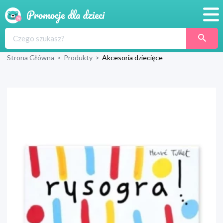
Promocje
Strona Główna
>
Produkty
>
Akcesoria dziecięce
Produkty
Sklepy
Blog
Wyprawka