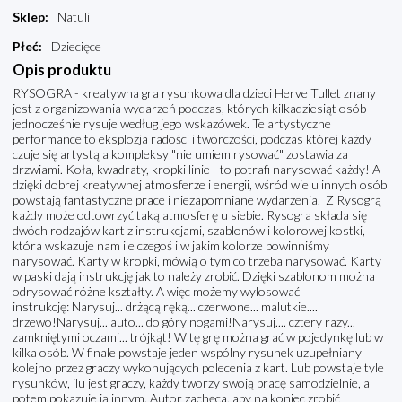
Sklep
:
Natuli
Płeć
:
Dziecięce
Opis produktu
RYSOGRA - kreatywna gra rysunkowa dla dzieci Herve Tullet znany
jest z organizowania wydarzeń podczas, których kilkadziesiąt osób
jednocześnie rysuje według jego wskazówek. Te artystyczne
performance to eksplozja radości i twórczości, podczas której każdy
czuje się artystą a kompleksy "nie umiem rysować" zostawia za
drzwiami. Koła, kwadraty, kropki linie - to potrafi narysować każdy! A
dzięki dobrej kreatywnej atmosferze i energii, wśród wielu innych osób
powstają fantastyczne prace i niezapomniane wydarzenia. Z Rysogrą
każdy może odtowrzyć taką atmosferę u siebie. Rysogra składa się
dwóch rodzajów kart z instrukcjami, szablonów i kolorowej kostki,
która wskazuje nam ile czegoś i w jakim kolorze powinniśmy
narysować. Karty w kropki, mówią o tym co trzeba narysować. Karty
w paski dają instrukcję jak to należy zrobić. Dzięki szablonom można
odrysować różne kształty. A więc możemy wylosować
instrukcję: Narysuj... drżącą ręką... czerwone... malutkie....
drzewo!Narysuj... auto... do góry nogami!Narysuj.... cztery razy...
zamkniętymi oczami... trójkąt! W tę grę można grać w pojedynkę lub w
kilka osób. W finale powstaje jeden wspólny rysunek uzupełniany
kolejno przez graczy wykonujących polecenia z kart. Lub powstaje tyle
rysunków, ilu jest graczy, każdy tworzy swoją pracę samodzielnie, a
potem pokazuje ją innym. Autor zachęca, aby na koniec zrobić