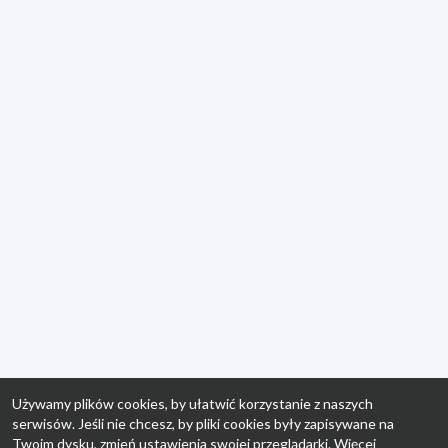
Używamy plików cookies, by ułatwić korzystanie z naszych
serwisów. Jeśli nie chcesz, by pliki cookies były zapisywane na
Twoim dysku, zmień ustawienia swojej przeglądarki. Więcej