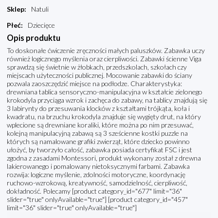
Sklep
:
Natuli
Płeć
:
Dziecięce
Opis produktu
To doskonałe ćwiczenie zręczności małych paluszków. Zabawka uczy
również logicznego myślenia oraz cierpliwości. Zabawki ścienne Viga
sprawdzą się świetnie w żłobkach, przedszkolach, szkołach czy
miejscach użyteczności publicznej. Mocowanie zabawki do ściany
pozwala zaoszczędzić miejsce na podłodze. Charakterystyka:
drewniana tablica sensoryczno-manipulacyjna w kształcie zielonego
krokodyla przyciąga wzrok i zachęca do zabawy, na tablicy znajdują się
3 labirynty do przesuwania klocków z kształtami trójkąta, koła i
kwadratu, na brzuchu krokodyla znajduje się wygięty drut, na który
wplecione są drewniane koraliki, które można po nim przesuwać,
kolejną manipulacyjną zabawą są 3 sześcienne kostki puzzle na
których są namalowane grafiki zwierząt, które dziecko powinno
ułożyć, by tworzyło całość, zabawka posiada certyfikat FSC i jest
zgodna z zasadami Montessori, produkt wykonany został z drewna
lakierowanego i pomalowany nietoksycznymi farbami. Zabawka
rozwija: logiczne myślenie, zdolności motoryczne, koordynację
ruchowo-wzrokową, kreatywność, samodzielność, cierpliwość,
dokładność. Polecamy [product category_id="677" limit="36"
slider="true" onlyAvailable="true"] [product category_id="457"
limit="36" slider="true" onlyAvailable="true"]