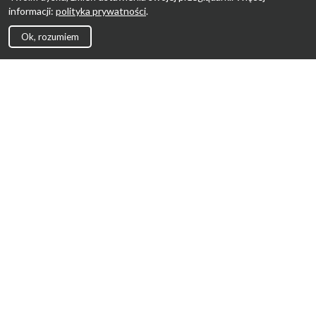
informacji:
polityka prywatności
.
Ok, rozumiem
Strona Główna
Promocje
Sklepy