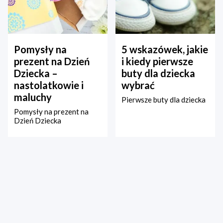
Pomysły na
5 wskazówek, jakie
prezent na Dzień
i kiedy pierwsze
Dziecka –
buty dla dziecka
nastolatkowie i
wybrać
maluchy
Pierwsze buty dla dziecka
Pomysły na prezent na
Dzień Dziecka