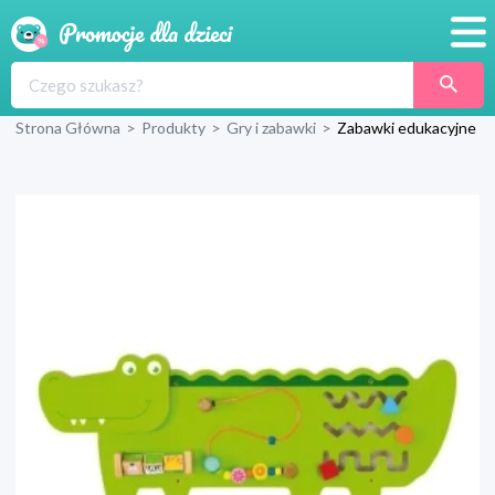
Promocje
Strona Główna
>
Produkty
>
Gry i zabawki
>
Zabawki edukacyjne
Produkty
Sklepy
Blog
Wyprawka