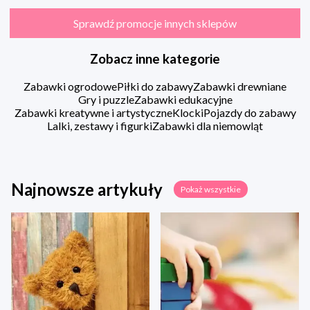
Sprawdź promocje innych sklepów
Zobacz inne kategorie
Zabawki ogrodowe
Piłki do zabawy
Zabawki drewniane
Gry i puzzle
Zabawki edukacyjne
Zabawki kreatywne i artystyczne
Klocki
Pojazdy do zabawy
Lalki, zestawy i figurki
Zabawki dla niemowląt
Najnowsze artykuły
Pokaż wszystkie