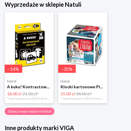
Wyprzedaże w sklepie Natuli
-
14
%
-
35
%
Natuli
Natuli
A kuku! Kontrastowe obrazki. Karty kontrastowe + poradnik 0+ Edgard
Klocki kartonowe Piramida Zabaw. Owoce i Warzywa Piramida zabaw
18.00 zł
21.00 zł*
55.00 zł
84.00 zł*
*najniższa cena z 30 dni przed obniżką
*najniższa cena z 30 dni przed obniżką
Zobacz wyprzedaże w Natuli
Inne produkty marki VIGA