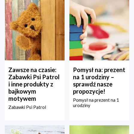
Zawsze na czasie:
Pomysł na: prezent
Zabawki Psi Patrol
na 1 urodziny –
i inne produkty z
sprawdź nasze
bajkowym
propozycje!
motywem
Pomysł na prezent na 1
urodziny
Zabawki Psi Patrol