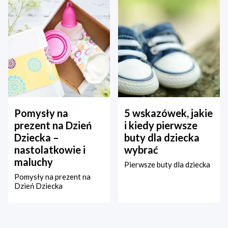
Pomysły na
5 wskazówek, jakie
prezent na Dzień
i kiedy pierwsze
Dziecka –
buty dla dziecka
nastolatkowie i
wybrać
maluchy
Pierwsze buty dla dziecka
Pomysły na prezent na
Dzień Dziecka