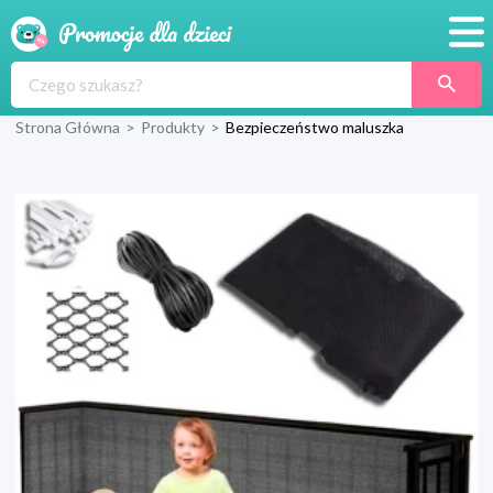
Promocje
Strona Główna
>
Produkty
>
Bezpieczeństwo maluszka
Produkty
Sklepy
Blog
Wyprawka