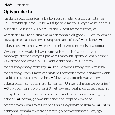
Płeć
:
Dziecięce
Opis produktu
Siatka Zabezpieczająca na Balkon Balustradę - dla Dzieci Kota Psa -
3M Specyfikacja produktu✅ ⭐ Długość: 3 metry ⭐ Wysokość: 77 cm ⭐
Materiał: Poliester ⭐ Kolor: Czarny ⭐ Zestaw montażowy w
komplecie: Tak Ta solidna siatka ochronna o długości 300 cm to idealne
rozwiązanie dla rodziców pragnących zabezpieczyć ➡️ balkony , ➡️
balustrady , ➡️ schody, ➡️ oraz inne niebezpieczne miejsca w domu,
Wykonana z trwałych i wytrzymałych materiałów, skutecznie
zapobiega przypadkowym upadkom i zapewnia spokój ducha&nbsp;✅
Zawartość opakowania✅ ⭐ Siatka ochronna 3m ⭐ Zestaw
montażowy Łatwy montaż✅ ➡️Produkt wyposażony jest w zestaw
montażowy, który umożliwia szybkie i bezproblemowe przymocowanie
siatki do różnych powierzchni. ➡️Możesz ją zamontować zarówno na
balustradach, schodach, jak i balkonach. Uniwersalne zastosowanie✅
➡️Siatka ochronna o długości 3 metrów jest idealna do zabezpieczania
różnych przestrzeni w Twoim domu, takich jak schody, balkony, czy
barierki. ➡️Można ją dowolnie przycinać i dopasowywać do
potrzebnych wymiarów. Ochrona na najwyższym poziomie✅ ➡️Siatka
ochronna została stworzona z myślą o bezpieczeństwie Twojego