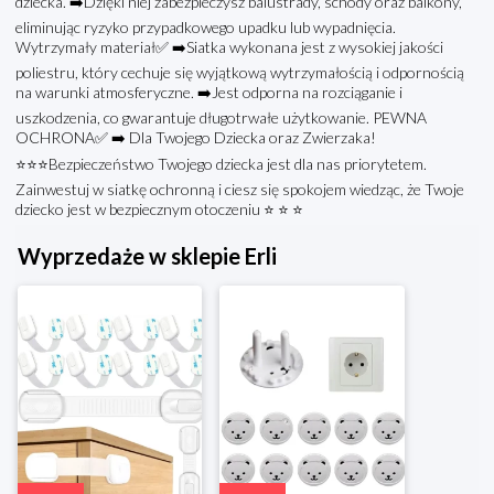
dziecka. ➡️Dzięki niej zabezpieczysz balustrady, schody oraz balkony,
eliminując ryzyko przypadkowego upadku lub wypadnięcia.
Wytrzymały materiał✅ ➡️Siatka wykonana jest z wysokiej jakości
poliestru, który cechuje się wyjątkową wytrzymałością i odpornością
na warunki atmosferyczne. ➡️Jest odporna na rozciąganie i
uszkodzenia, co gwarantuje długotrwałe użytkowanie. PEWNA
OCHRONA✅ ➡️ Dla Twojego Dziecka oraz Zwierzaka!
⭐⭐⭐Bezpieczeństwo Twojego dziecka jest dla nas priorytetem.
Zainwestuj w siatkę ochronną i ciesz się spokojem wiedząc, że Twoje
dziecko jest w bezpiecznym otoczeniu ⭐ ⭐ ⭐
Wyprzedaże w sklepie Erli