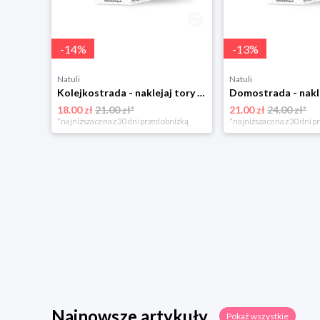
-
14
%
-
13
%
Natuli
Natuli
Kolejkostrada - naklejaj tory Zuzutoys
18.00 zł
21.00 zł*
21.00 zł
24.00 zł*
*najniższa cena z 30 dni przed obniżką
*najniższa cena z 30 dni p
Najnowsze artykuły
Pokaż wszystkie