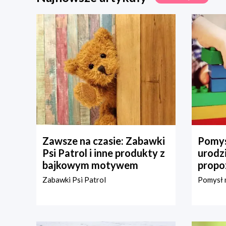
Zawsze na czasie: Zabawki
Pomys
Psi Patrol i inne produkty z
urodz
bajkowym motywem
propo
Zabawki Psi Patrol
Pomysł n