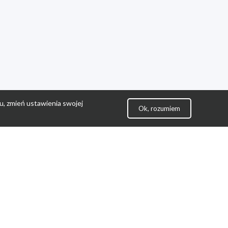
u, zmień ustawienia swojej
Ok, rozumiem
lityka Prywatności
ontakt
gulamin