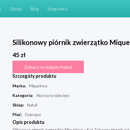
y
Sklepy
Blog
Wyprawka
Silikonowy piórnik zwierzątko Mique
45
zł
Zobacz w sklepie Natuli
Szczegóły produktu
Marka
:
Miquelrius
Kategoria
:
Akcesoria dziecięce
Sklep
:
Natuli
Płeć
:
Dziecięce
Opis produktu
Silikonowy piórnik zwierzątko Miquelrius - Kot Zabawny piórnik w 