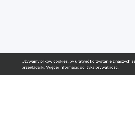
Używamy plików cookies, by ułatwić korzystanie z naszych se
przeglądarki. Więcej informacji:
polityka prywatności
.
Strona Główn
Promocje
Sklepy
Wyprawka