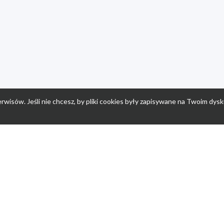
rwisów. Jeśli nie chcesz, by pliki cookies były zapisywane na Twoim dysk
a
Przepisy dla dzieci
Po
Nuumi.pl - moda online
K
Megarabaty.pl
Re