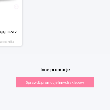
Domostrada - naklejaj ulice Zuzutoys
rzed obniżką
Inne promocje
Sprawdź promocje innych sklepów