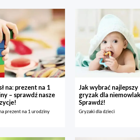
ł na: prezent na 1
Jak wybrać najlepszy
iny – sprawdź nasze
gryzak dla niemowla
zycje!
Sprawdź!
a prezent na 1 urodziny
Gryzaki dla dzieci