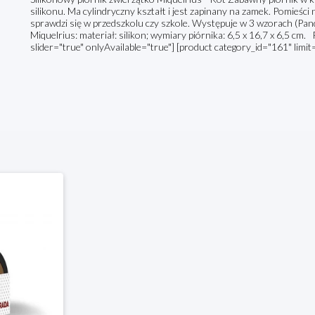
silikonu. Ma cylindryczny kształt i jest zapinany na zamek. Pomieśc
sprawdzi się w przedszkolu czy szkole. Występuje w 3 wzorach (Pan
Miquelrius: materiał: silikon; wymiary piórnika: 6,5 x 16,7 x 6,5 cm
slider="true" onlyAvailable="true"] [product category_id="161" limit