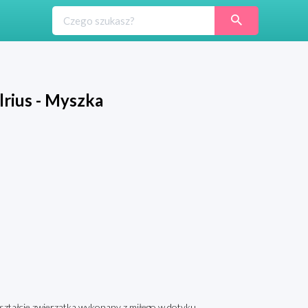
lrius - Myszka
kształcie zwierzątka wykonany z miłego w dotyku