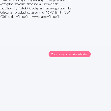
i niezbędne szkolne akcesoria. Doskonale
da, Chomik, Kotek). Cechy silikonowego piórnika
. Polecane [product category_id="678" limit="36"
="36" slider="true" onlyAvailable="true"]
Zobacz wyprzedaże w Natuli