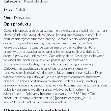
Kategoria
:
Książki dla dzieci
Sklep
:
Natuli
Płeć
:
Dziewczęce
Opis produktu
Dzieci nie spędzają ze sobą czasu, nie odwiedzają w swoich domach, ani
się wspólnie nie bawią. Największą i jedyną rozrywką w mieście jest
podziwianie zgromadzonych rzeczy. Tomasz nie do końca potrafi
odnaleźć się w otaczającej go rzeczywistości. Pomimo, że "ma
wszystko", zaczyna czuć, że czegoś mu brakuje. Rozterka, którą
przeżywa, doprowadza go poza granice miasta, gdzie znajduje coś,
czego nigdy w życiu nie widział. Zamknięty sklep. Dziecięca ciekawość i
wewnętrzne poczucie pustki nie pozwalają Tomaszowi na
pozostawienie odkrytego miejsca bez poznania jego tajemnicy.
Chłopiec nie spodziewa się, że otwierając drzwi sklepu, w
rzeczywistości dostaje się do dawno już zapomnianego świata. Dzięki
właścicielowi sklepu, dowiaduje się dlaczego mieszkańcy Rzeczowa
przestali marzyć i postanawia to zmienić.Podczas swojej wielkiej
przygody Tomasz poznaje znaczenie i wartość marzeń oraz uświadamia
sobie jak ogromny wysiłek należy włożyć, by być godnym ich
właścicielem. Polecamy [product category_id="383" limit="36"
slider="true" onlyAvailable="true"] [product category_id="628"
limit="36" slider="true" onlyAvailable="true"]