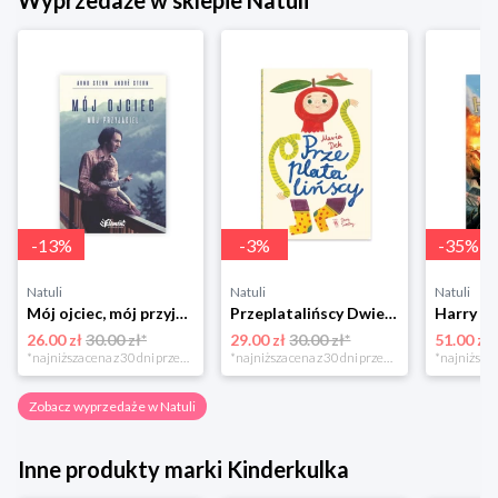
Wyprzedaże w sklepie Natuli
-
13
%
-
3
%
-
35
%
Natuli
Natuli
Natuli
Mój ojciec, mój przyjaciel Element
Przeplatalińscy Dwie siostry
26.00 zł
30.00 zł*
29.00 zł
30.00 zł*
51.00 zł
*najniższa cena z 30 dni przed obniżką
*najniższa cena z 30 dni przed obniżką
Zobacz wyprzedaże w Natuli
Inne produkty marki Kinderkulka