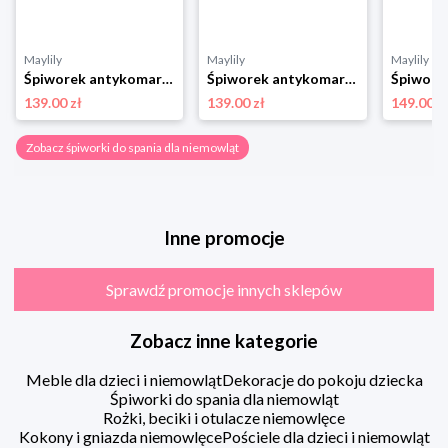
Maylily
Maylily
Maylily
Śpiworek antykomarowy - Srebrne piórka 2-6 miesięcy
Śpiworek antykomarowy - Srebrne piórka 6-12 miesięcy
139.00 zł
139.00 zł
149.00 z
Zobacz śpiworki do spania dla niemowląt
Inne promocje
Sprawdź promocje innych sklepów
Zobacz inne kategorie
Meble dla dzieci i niemowląt
Dekoracje do pokoju dziecka
Śpiworki do spania dla niemowląt
Rożki, beciki i otulacze niemowlęce
Kokony i gniazda niemowlęce
Pościele dla dzieci i niemowląt