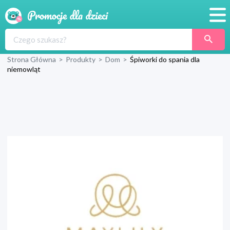
Promocje
Strona Główna
>
Produkty
>
Dom
>
Śpiworki do spania dla
Produkty
niemowląt
Sklepy
Blog
Wyprawka