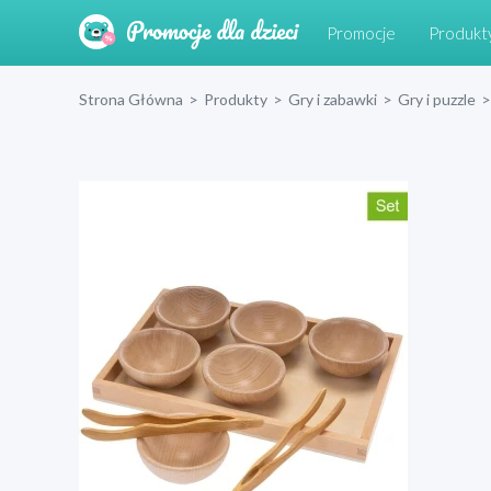
Promocje
Produkt
Strona Główna
>
Produkty
>
Gry i zabawki
>
Gry i puzzle
>