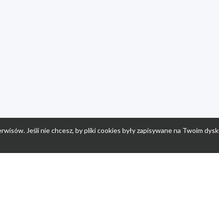
rwisów. Jeśli nie chcesz, by pliki cookies były zapisywane na Twoim dysk
a
Przepisy dla dzieci
Po
Nuumi.pl - moda online
K