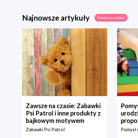
Najnowsze artykuły
Pokaż wszystkie
Zawsze na czasie: Zabawki
Pomys
Psi Patrol i inne produkty z
urodz
bajkowym motywem
propo
Zabawki Psi Patrol
Pomysł n