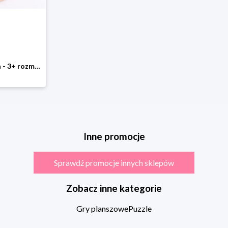
SUNNYSUE Plansza - 3+ rozmiar: onesize
Inne promocje
Sprawdź promocje innych sklepów
Zobacz inne kategorie
Gry planszowe
Puzzle