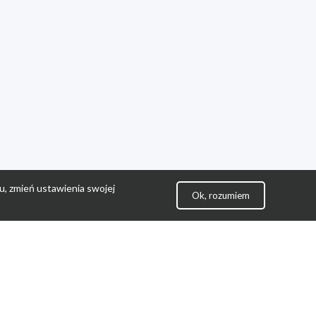
u, zmień ustawienia swojej
Ok, rozumiem
lityka Prywatności
ontakt