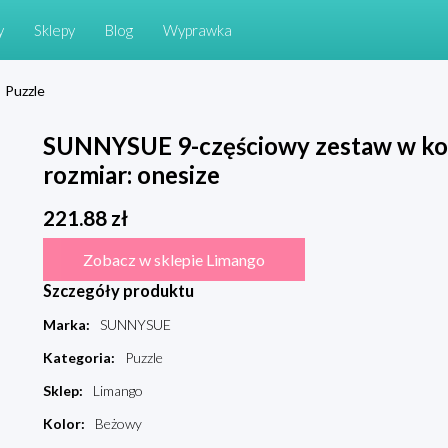
y
Sklepy
Blog
Wyprawka
Puzzle
SUNNYSUE 9-częściowy zestaw w ko
rozmiar: onesize
221.88
zł
Zobacz w sklepie Limango
Szczegóły produktu
Marka
:
SUNNYSUE
Kategoria
:
Puzzle
Sklep
:
Limango
Kolor
:
Beżowy