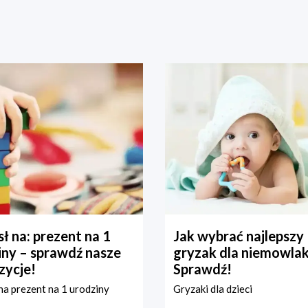
ł na: prezent na 1
Jak wybrać najlepszy
iny – sprawdź nasze
gryzak dla niemowla
zycje!
Sprawdź!
a prezent na 1 urodziny
Gryzaki dla dzieci